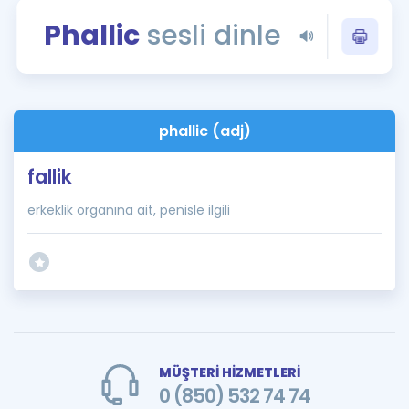
Puan Hesaplama
Phallic
sesli dinle
Rehberlik Aracı
ÖSYM Sınav Takvimi
phallic (adj)
Kampanyalar
fallik
Blog
erkeklik organına ait, penisle ilgili
İngilizce Gramer
MÜŞTERİ HİZMETLERİ
0 (850) 532 74 74