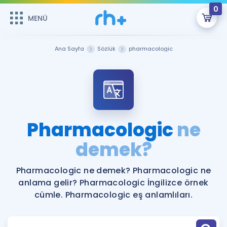
0
MENÜ
MENÜ
Üye Girişi
Ana Sayfa
Sözlük
pharmacologic
Online Dersler
Sepetin Şu An Boş.
Çalışma Paketleri
Remzi Hoca ile seni sınava hazırlayacak onlarca eğitim seni
bekliyor!
Kitaplar ve Kaynaklar
GİRİŞ YAP
Pharmacologic
ne
Katılımcı Görüşleri
demek?
Şifremi Hatırlamıyorum
ÜYE DEĞİLİM
Faydalı Araçlar
Pharmacologic ne demek? Pharmacologic ne
anlama gelir? Pharmacologic İngilizce örnek
Ücretsiz Kaynaklar
Blog
İngilizce Gramer
cümle. Pharmacologic eş anlamlıları.
Hakkımızda
Kariyer
Sözlük
Soru & Cevap
İletişim