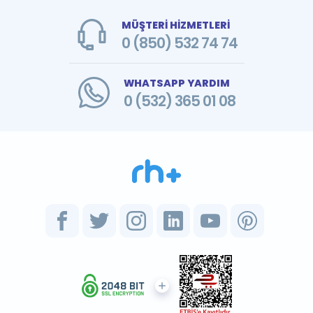
MÜŞTERİ HİZMETLERİ
0 (850) 532 74 74
WHATSAPP YARDIM
0 (532) 365 01 08