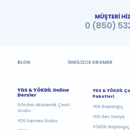
MÜŞTERİ Hİ
0 (850) 532
BLOG
İNGILIZCE GRAMER
YDS & YÖKDİL Online
YDS & YÖKDİL Ç
Dersler
Paketleri
Sıfırdan Akademik Çeviri
YDS Başlangıç
Grubu
YDS İleri Seviye
YDS Express Grubu
YÖKDİL Başlangıç