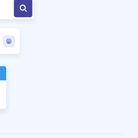
a Özel Fırsatlar
ınavlarla İlgili Haberler
er
 ve Konu Anlatımı