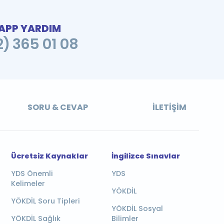
PP YARDIM
2) 365 01 08
SORU & CEVAP
İLETIŞIM
Ücretsiz Kaynaklar
İngilizce Sınavlar
YDS Önemli
YDS
Kelimeler
YÖKDİL
YÖKDİL Soru Tipleri
YÖKDİL Sosyal
YÖKDİL Sağlık
Bilimler