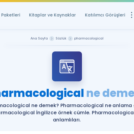
Paketleri
Kitaplar ve Kaynaklar
Katılımcı Görüşleri
Ücretsiz Kayna
Ana Sayfa
Sözlük
pharmacological
YDS ve YÖKDİL içi
Sözlük
İngilizce Sınavları
Puan Hesapla
armacological
ne deme
YDS ve YÖKDİL P
Remz
Rehberlik Aracı
macological ne demek? Pharmacological ne anlama g
YDS ve YÖKDİL'e H
rmacological İngilizce örnek cümle. Pharmacologica
anlamlıları.
ÖSYM Sınav Ta
Tüm ÖSYM Sınavl