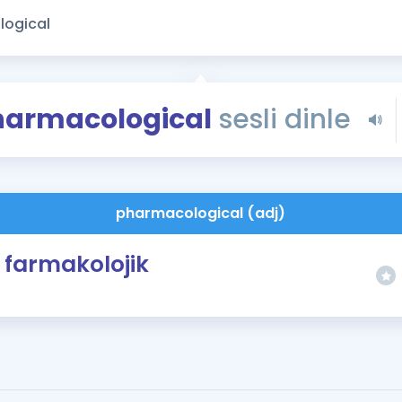
Kampanyalar
Eğitim ve Kitaplar
Blog
YDS - YÖKDİL Tüm S
harmacological
sesli dinle
İngilizce Gram
İngilizce Gramer
pharmacological (adj)
farmakolojik