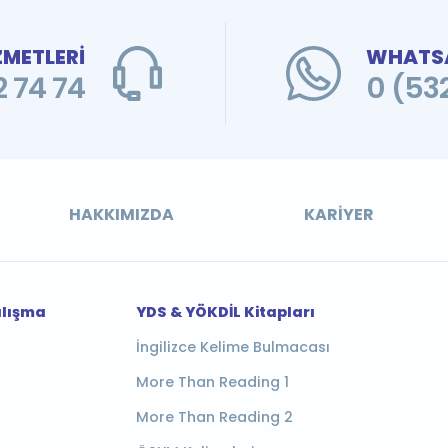
ZMETLERİ
WHATSA
 74 74
0 (53
HAKKIMIZDA
KARIYER
alışma
YDS & YÖKDİL Kitapları
İngilizce Kelime Bulmacası
More Than Reading 1
More Than Reading 2