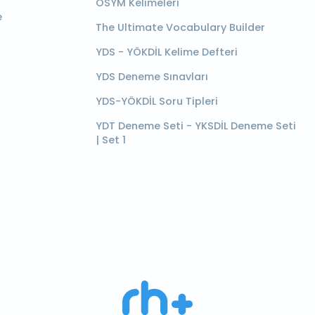
ÖSYM Kelimeleri
e
The Ultimate Vocabulary Builder
YDS - YÖKDİL Kelime Defteri
YDS Deneme Sınavları
YDS-YÖKDİL Soru Tipleri
YDT Deneme Seti - YKSDİL Deneme Seti
| Set 1