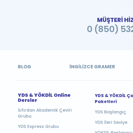
MÜŞTERİ Hİ
0 (850) 532
BLOG
İNGILIZCE GRAMER
YDS & YÖKDİL Online
YDS & YÖKDİL Ç
Dersler
Paketleri
Sıfırdan Akademik Çeviri
YDS Başlangıç
Grubu
YDS İleri Seviye
YDS Express Grubu
YÖKDİL Başlangıç