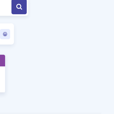
a Özel Fırsatlar
ınavlarla İlgili Haberler
er
 ve Konu Anlatımı