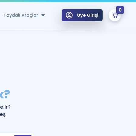
0
Faydalı Araçlar
Üye Girişi
klar
n Ücretsiz Kaynaklar
 için Özel Sözlük
Sepetin Şu An Boş.
ma
k?
uan Hesaplama Aracı
i Hoca ile seni sınava hazırlayacak onlarca eğitim seni bekliyor!
Şifremi Hatırlamıyorum
GİRİŞ YAP
lir?
azırlananlar için Öneriler
 eş
kvimi
ÜYE DEĞİLİM
arı Tek Takvimde