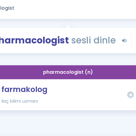
Kampanyalar
Eğitim ve Kitaplar
Blog
YDS - YÖKDİL Tüm S
harmacologist
sesli dinle
İngilizce Gram
İngilizce Gramer
pharmacologist (n)
farmakolog
ilaç bilimi uzmanı