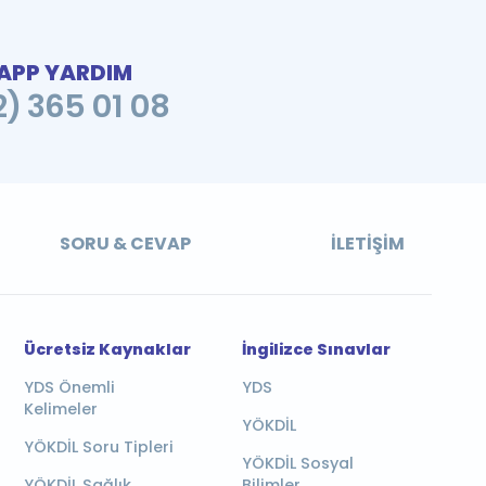
PP YARDIM
2) 365 01 08
SORU & CEVAP
İLETIŞIM
Ücretsiz Kaynaklar
İngilizce Sınavlar
YDS Önemli
YDS
Kelimeler
YÖKDİL
YÖKDİL Soru Tipleri
YÖKDİL Sosyal
YÖKDİL Sağlık
Bilimler