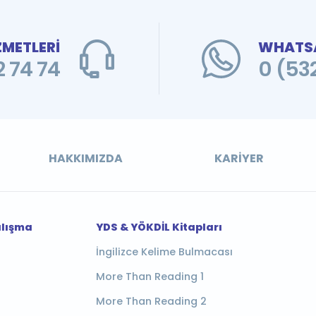
ZMETLERİ
WHATSA
 74 74
0 (53
HAKKIMIZDA
KARIYER
alışma
YDS & YÖKDİL Kitapları
İngilizce Kelime Bulmacası
More Than Reading 1
More Than Reading 2