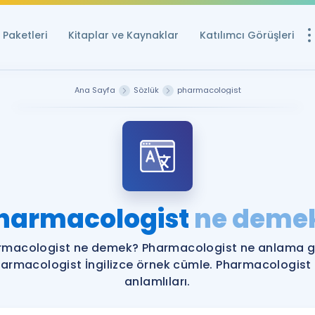
Paketleri
Kitaplar ve Kaynaklar
Katılımcı Görüşleri
Ücretsiz Kayna
Ana Sayfa
Sözlük
pharmacologist
YDS ve YÖKDİL içi
Sözlük
İngilizce Sınavları
Puan Hesapla
harmacologist
ne deme
YDS ve YÖKDİL P
Remz
Rehberlik Aracı
rmacologist ne demek? Pharmacologist ne anlama ge
YDS ve YÖKDİL'e H
armacologist İngilizce örnek cümle. Pharmacologist
anlamlıları.
ÖSYM Sınav Ta
Tüm ÖSYM Sınavl