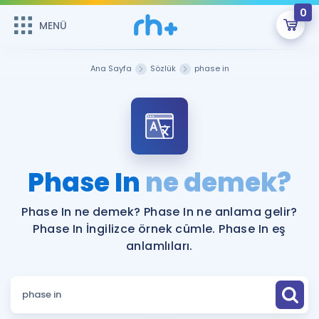
0
MENÜ
MENÜ
Üye Girişi
Ana Sayfa
Sözlük
phase in
Online Dersler
Sepetin Şu An Boş.
Çalışma Paketleri
Remzi Hoca ile seni sınava hazırlayacak onlarca eğitim seni
bekliyor!
Kitaplar ve Kaynaklar
GİRİŞ YAP
Phase In
ne demek?
Katılımcı Görüşleri
Şifremi Hatırlamıyorum
Phase In ne demek? Phase In ne anlama gelir?
Phase In İngilizce örnek cümle. Phase In eş
ÜYE DEĞİLİM
Faydalı Araçlar
anlamlıları.
Ücretsiz Kaynaklar
Blog
İngilizce Gramer
Hakkımızda
Kariyer
Sözlük
Soru & Cevap
İletişim