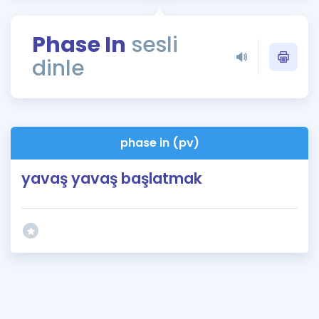
Puan Hesaplama
Phase In
sesli
Rehberlik Aracı
dinle
ÖSYM Sınav Takvimi
Kampanyalar
Blog
phase in (pv)
İngilizce Gramer
yavaş yavaş başlatmak