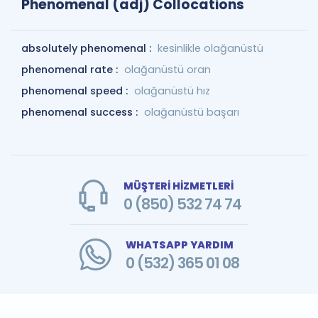
Phenomenal (adj) Collocations
absolutely phenomenal :
kesinlikle olağanüstü
phenomenal rate :
olağanüstü oran
phenomenal speed :
olağanüstü hız
phenomenal success :
olağanüstü başarı
MÜŞTERİ HİZMETLERİ
0 (850) 532 74 74
WHATSAPP YARDIM
0 (532) 365 01 08