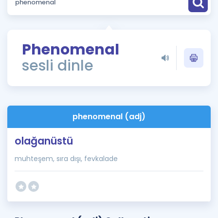
Puan Hesaplama
Rehberlik Aracı
Phenomenal
ÖSYM Sınav Takvimi
sesli dinle
Kampanyalar
Blog
phenomenal (adj)
İngilizce Gramer
olağanüstü
muhteşem, sıra dışı, fevkalade