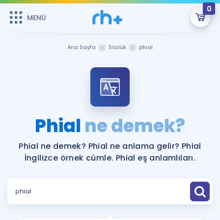
0
MENÜ
MENÜ
Üye Girişi
Ana Sayfa
Sözlük
phial
Online Dersler
Sepetin Şu An Boş.
Çalışma Paketleri
Remzi Hoca ile seni sınava hazırlayacak onlarca eğitim seni
bekliyor!
Kitaplar ve Kaynaklar
GİRİŞ YAP
Phial
ne demek?
Katılımcı Görüşleri
Şifremi Hatırlamıyorum
Phial ne demek? Phial ne anlama gelir? Phial
İngilizce örnek cümle. Phial eş anlamlıları.
ÜYE DEĞİLİM
Faydalı Araçlar
Ücretsiz Kaynaklar
Blog
İngilizce Gramer
Hakkımızda
Kariyer
Sözlük
Soru & Cevap
İletişim