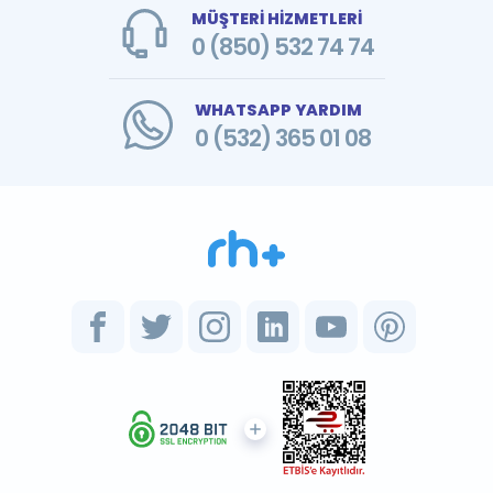
MÜŞTERİ HİZMETLERİ
0 (850) 532 74 74
WHATSAPP YARDIM
0 (532) 365 01 08