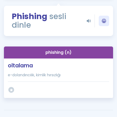
Puan Hesaplama
Phishing
sesli
Rehberlik Aracı
dinle
ÖSYM Sınav Takvimi
Kampanyalar
Blog
phishing (n)
İngilizce Gramer
oltalama
e-dolandırıcılık, kimlik hırsızlığı