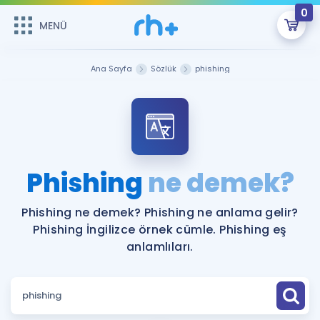
0
MENÜ
MENÜ
Üye Girişi
Ana Sayfa
Sözlük
phishing
Online Dersler
Sepetin Şu An Boş.
Çalışma Paketleri
Remzi Hoca ile seni sınava hazırlayacak onlarca eğitim seni
bekliyor!
Kitaplar ve Kaynaklar
GİRİŞ YAP
Phishing
ne demek?
Katılımcı Görüşleri
Şifremi Hatırlamıyorum
Phishing ne demek? Phishing ne anlama gelir?
Phishing İngilizce örnek cümle. Phishing eş
ÜYE DEĞİLİM
Faydalı Araçlar
anlamlıları.
Ücretsiz Kaynaklar
Blog
İngilizce Gramer
Hakkımızda
Kariyer
Sözlük
Soru & Cevap
İletişim