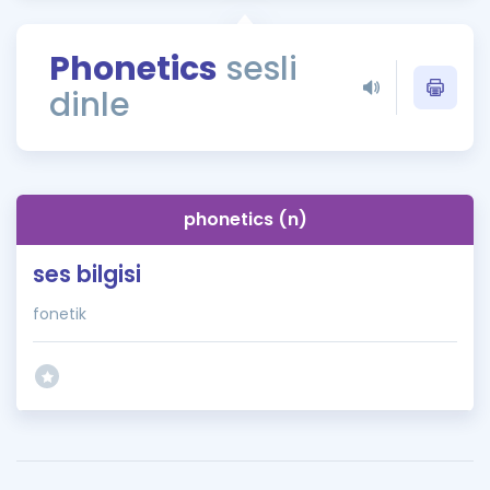
Puan Hesaplama
Phonetics
sesli
Rehberlik Aracı
dinle
ÖSYM Sınav Takvimi
Kampanyalar
Blog
phonetics (n)
İngilizce Gramer
ses bilgisi
fonetik