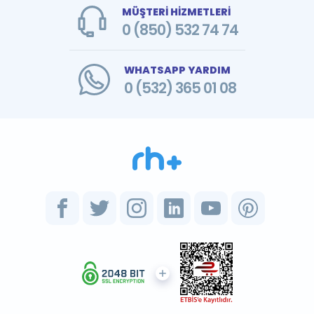
MÜŞTERİ HİZMETLERİ
0 (850) 532 74 74
WHATSAPP YARDIM
0 (532) 365 01 08