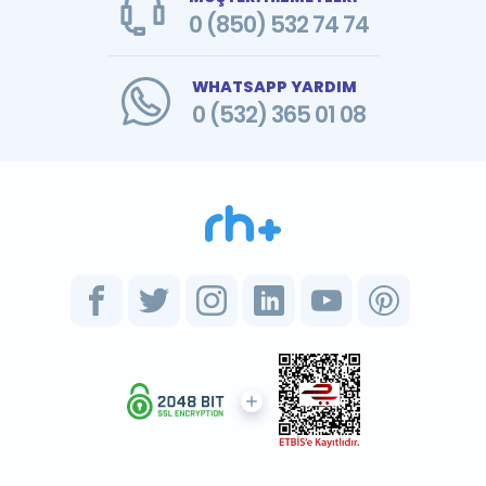
0 (850) 532 74 74
WHATSAPP YARDIM
0 (532) 365 01 08