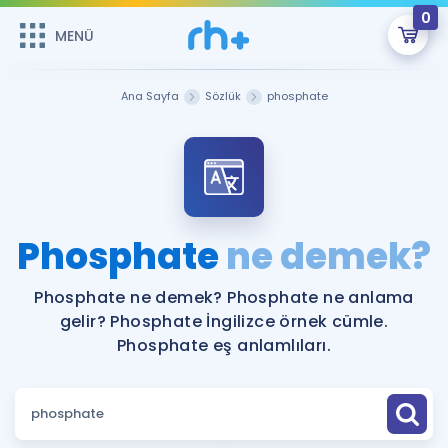
0
MENÜ
MENÜ
Üye Girişi
Ana Sayfa
Sözlük
phosphate
Online Dersler
Sepetin Şu An Boş.
Çalışma Paketleri
Remzi Hoca ile seni sınava hazırlayacak onlarca eğitim seni
bekliyor!
Kitaplar ve Kaynaklar
GİRİŞ YAP
Phosphate
ne demek?
Katılımcı Görüşleri
Şifremi Hatırlamıyorum
Phosphate ne demek? Phosphate ne anlama
gelir? Phosphate İngilizce örnek cümle.
ÜYE DEĞİLİM
Faydalı Araçlar
Phosphate eş anlamlıları.
Ücretsiz Kaynaklar
Blog
İngilizce Gramer
Hakkımızda
Kariyer
Sözlük
Soru & Cevap
İletişim