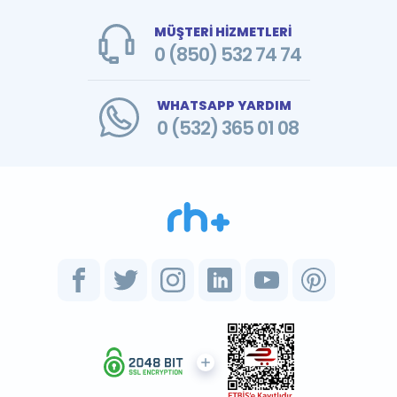
MÜŞTERİ HİZMETLERİ
0 (850) 532 74 74
WHATSAPP YARDIM
0 (532) 365 01 08