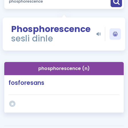
Puan Hesaplama
Rehberlik Aracı
Phosphorescence
ÖSYM Sınav Takvimi
sesli dinle
Kampanyalar
Blog
phosphorescence (n)
İngilizce Gramer
fosforesans