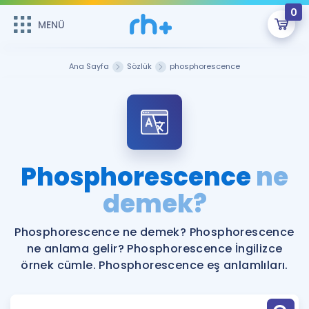
0
MENÜ
MENÜ
Üye Girişi
Ana Sayfa
Sözlük
phosphorescence
Online Dersler
Sepetin Şu An Boş.
Çalışma Paketleri
Remzi Hoca ile seni sınava hazırlayacak onlarca eğitim seni
bekliyor!
Kitaplar ve Kaynaklar
GİRİŞ YAP
Phosphorescence
ne
Katılımcı Görüşleri
demek?
Şifremi Hatırlamıyorum
ÜYE DEĞİLİM
Faydalı Araçlar
Phosphorescence ne demek? Phosphorescence
ne anlama gelir? Phosphorescence İngilizce
Ücretsiz Kaynaklar
Blog
İngilizce Gramer
örnek cümle. Phosphorescence eş anlamlıları.
Hakkımızda
Kariyer
Sözlük
Soru & Cevap
İletişim