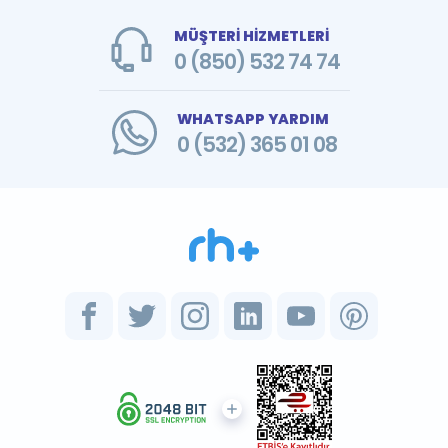
MÜŞTERİ HİZMETLERİ
0 (850) 532 74 74
WHATSAPP YARDIM
0 (532) 365 01 08