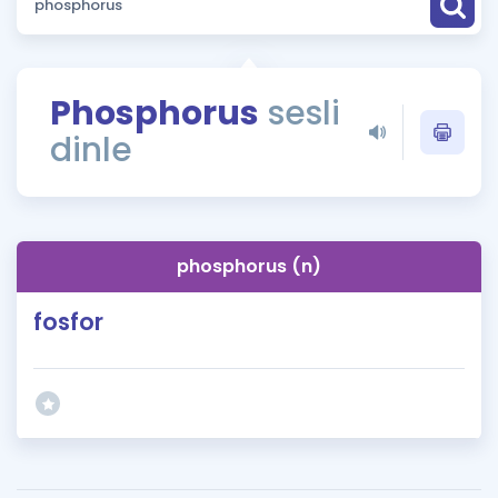
Puan Hesaplama
Rehberlik Aracı
Phosphorus
sesli
ÖSYM Sınav Takvimi
dinle
Kampanyalar
Blog
phosphorus (n)
İngilizce Gramer
fosfor