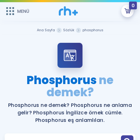
0
MENÜ
MENÜ
Üye Girişi
Ana Sayfa
Sözlük
phosphorus
Online Dersler
Sepetin Şu An Boş.
Çalışma Paketleri
Remzi Hoca ile seni sınava hazırlayacak onlarca eğitim seni
bekliyor!
Kitaplar ve Kaynaklar
GİRİŞ YAP
Phosphorus
ne
Katılımcı Görüşleri
demek?
Şifremi Hatırlamıyorum
ÜYE DEĞİLİM
Faydalı Araçlar
Phosphorus ne demek? Phosphorus ne anlama
gelir? Phosphorus İngilizce örnek cümle.
Ücretsiz Kaynaklar
Blog
İngilizce Gramer
Phosphorus eş anlamlıları.
Hakkımızda
Kariyer
Sözlük
Soru & Cevap
İletişim