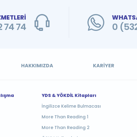
ZMETLERİ
WHATSA
 74 74
0 (53
HAKKIMIZDA
KARIYER
alışma
YDS & YÖKDİL Kitapları
İngilizce Kelime Bulmacası
More Than Reading 1
More Than Reading 2