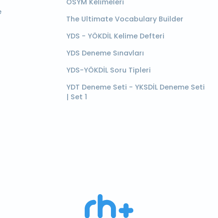
ÖSYM Kelimeleri
e
The Ultimate Vocabulary Builder
YDS - YÖKDİL Kelime Defteri
YDS Deneme Sınavları
YDS-YÖKDİL Soru Tipleri
YDT Deneme Seti - YKSDİL Deneme Seti
| Set 1