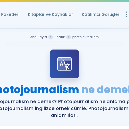
Paketleri
Kitaplar ve Kaynaklar
Katılımcı Görüşleri
Ücretsiz Kayna
Ana Sayfa
Sözlük
photojournalism
YDS ve YÖKDİL içi
Sözlük
İngilizce Sınavları
Puan Hesapla
hotojournalism
ne deme
YDS ve YÖKDİL P
Remz
Rehberlik Aracı
ojournalism ne demek? Photojournalism ne anlama g
YDS ve YÖKDİL'e H
otojournalism İngilizce örnek cümle. Photojournalism
anlamlıları.
ÖSYM Sınav Ta
Tüm ÖSYM Sınavl