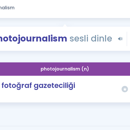
Kampanyalar
Eğitim ve Kitaplar
Blog
YDS - YÖKDİL Tüm S
hotojournalism
sesli dinle
İngilizce Gram
İngilizce Gramer
photojournalism (n)
fotoğraf gazeteciliği