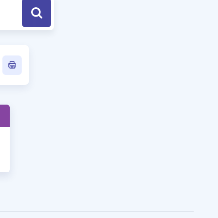
a Özel Fırsatlar
ınavlarla İlgili Haberler
er
 ve Konu Anlatımı