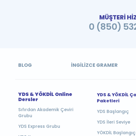
MÜŞTERİ Hİ
0 (850) 532
BLOG
İNGILIZCE GRAMER
YDS & YÖKDİL Online
YDS & YÖKDİL Ç
Dersler
Paketleri
Sıfırdan Akademik Çeviri
YDS Başlangıç
Grubu
YDS İleri Seviye
YDS Express Grubu
YÖKDİL Başlangıç