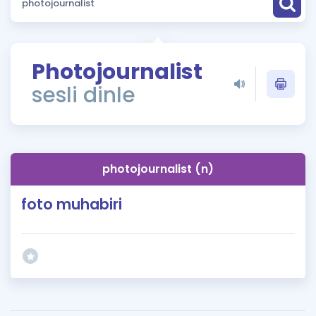
Puan Hesaplama
Rehberlik Aracı
Photojournalist
ÖSYM Sınav Takvimi
sesli dinle
Kampanyalar
Blog
photojournalist (n)
İngilizce Gramer
foto muhabiri