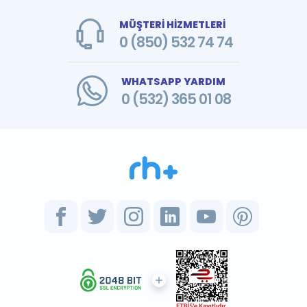
MÜŞTERİ HİZMETLERİ
0 (850) 532 74 74
WHATSAPP YARDIM
0 (532) 365 01 08