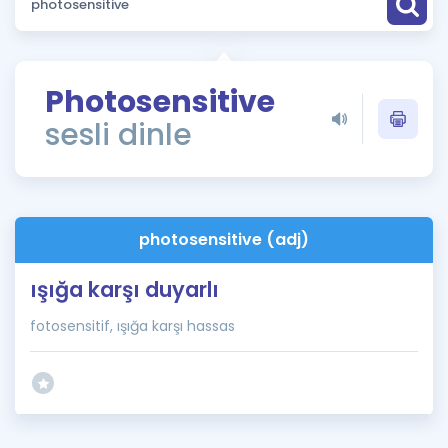
Puan Hesaplama
Rehberlik Aracı
Photosensitive
ÖSYM Sınav Takvimi
sesli dinle
Kampanyalar
Blog
photosensitive (adj)
İngilizce Gramer
ışığa karşı duyarlı
fotosensitif, ışığa karşı hassas