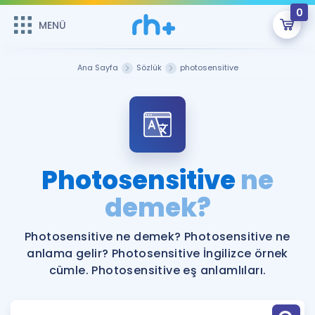
0
MENÜ
MENÜ
Üye Girişi
Ana Sayfa
Sözlük
photosensitive
Online Dersler
Sepetin Şu An Boş.
Çalışma Paketleri
Remzi Hoca ile seni sınava hazırlayacak onlarca eğitim seni
bekliyor!
Kitaplar ve Kaynaklar
GİRİŞ YAP
Photosensitive
ne
Katılımcı Görüşleri
demek?
Şifremi Hatırlamıyorum
ÜYE DEĞİLİM
Faydalı Araçlar
Photosensitive ne demek? Photosensitive ne
anlama gelir? Photosensitive İngilizce örnek
Ücretsiz Kaynaklar
Blog
İngilizce Gramer
cümle. Photosensitive eş anlamlıları.
Hakkımızda
Kariyer
Sözlük
Soru & Cevap
İletişim