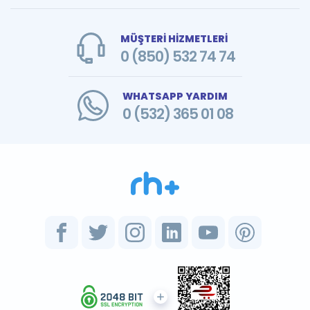
MÜŞTERİ HİZMETLERİ
0 (850) 532 74 74
WHATSAPP YARDIM
0 (532) 365 01 08