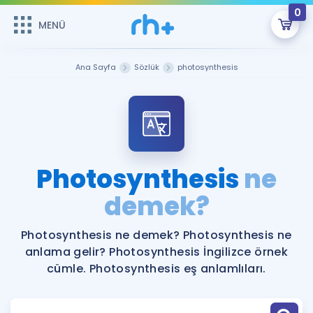
0
MENÜ
MENÜ
Üye Girişi
Ana Sayfa
Sözlük
photosynthesis
Online Dersler
Sepetin Şu An Boş.
Çalışma Paketleri
Remzi Hoca ile seni sınava hazırlayacak onlarca eğitim seni
bekliyor!
Kitaplar ve Kaynaklar
GİRİŞ YAP
Photosynthesis
ne
Katılımcı Görüşleri
demek?
Şifremi Hatırlamıyorum
ÜYE DEĞİLİM
Faydalı Araçlar
Photosynthesis ne demek? Photosynthesis ne
anlama gelir? Photosynthesis İngilizce örnek
Ücretsiz Kaynaklar
Blog
İngilizce Gramer
cümle. Photosynthesis eş anlamlıları.
Hakkımızda
Kariyer
Sözlük
Soru & Cevap
İletişim