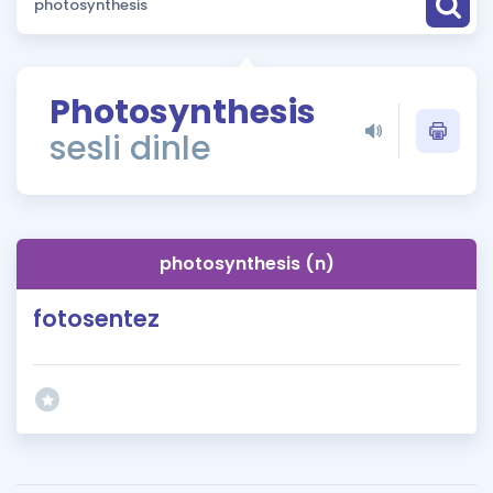
Puan Hesaplama
Rehberlik Aracı
Photosynthesis
ÖSYM Sınav Takvimi
sesli dinle
Kampanyalar
Blog
photosynthesis (n)
İngilizce Gramer
fotosentez