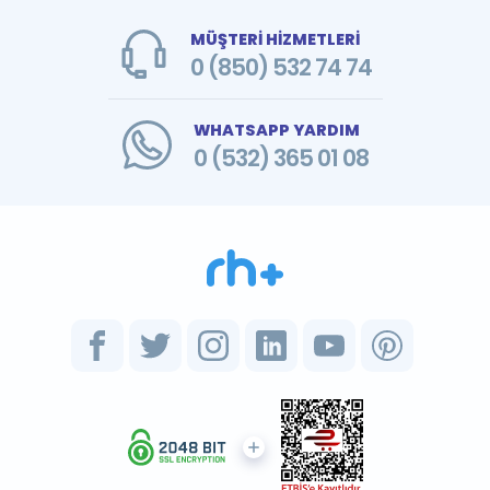
MÜŞTERİ HİZMETLERİ
0 (850) 532 74 74
WHATSAPP YARDIM
0 (532) 365 01 08