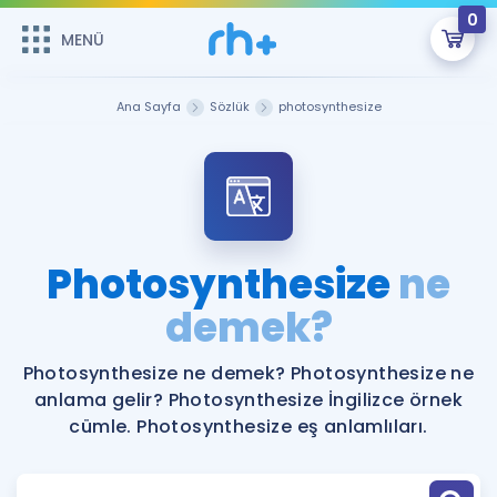
0
MENÜ
MENÜ
Üye Girişi
Ana Sayfa
Sözlük
photosynthesize
Online Dersler
Sepetin Şu An Boş.
Çalışma Paketleri
Remzi Hoca ile seni sınava hazırlayacak onlarca eğitim seni
bekliyor!
Kitaplar ve Kaynaklar
GİRİŞ YAP
Photosynthesize
ne
Katılımcı Görüşleri
demek?
Şifremi Hatırlamıyorum
ÜYE DEĞİLİM
Faydalı Araçlar
Photosynthesize ne demek? Photosynthesize ne
anlama gelir? Photosynthesize İngilizce örnek
Ücretsiz Kaynaklar
Blog
İngilizce Gramer
cümle. Photosynthesize eş anlamlıları.
Hakkımızda
Kariyer
Sözlük
Soru & Cevap
İletişim