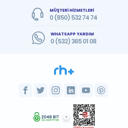
MÜŞTERİ HİZMETLERİ
0 (850) 532 74 74
WHATSAPP YARDIM
0 (532) 365 01 08