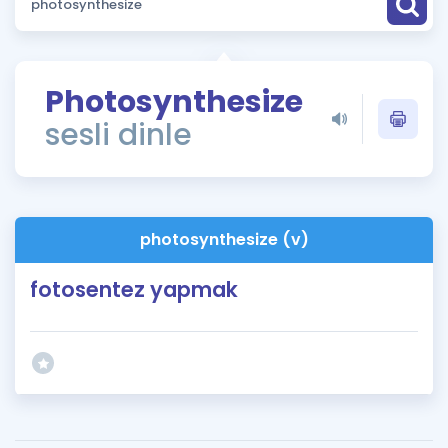
Puan Hesaplama
Rehberlik Aracı
Photosynthesize
ÖSYM Sınav Takvimi
sesli dinle
Kampanyalar
Blog
photosynthesize (v)
İngilizce Gramer
fotosentez yapmak