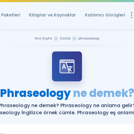
Paketleri
Kitaplar ve Kaynaklar
Katılımcı Görüşleri
Ücretsiz Kayna
Ana Sayfa
Sözlük
phraseology
YDS ve YÖKDİL içi
Sözlük
İngilizce Sınavları
Puan Hesapla
Phraseology
ne demek
YDS ve YÖKDİL P
Remz
Rehberlik Aracı
Phraseology ne demek? Phraseology ne anlama gelir
YDS ve YÖKDİL'e H
seology İngilizce örnek cümle. Phraseology eş anlamlı
ÖSYM Sınav Ta
Tüm ÖSYM Sınavl