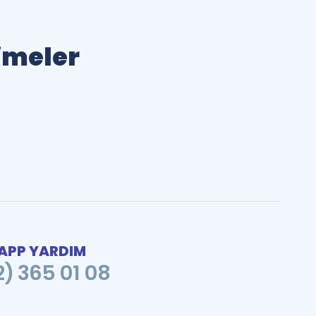
limeler
PP YARDIM
2) 365 01 08