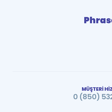
Phras
MÜŞTERİ Hİ
0 (850) 532