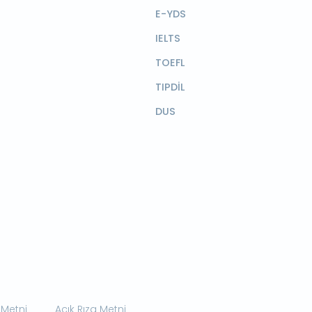
E-YDS
IELTS
TOEFL
TIPDİL
DUS
 Metni
Açık Rıza Metni