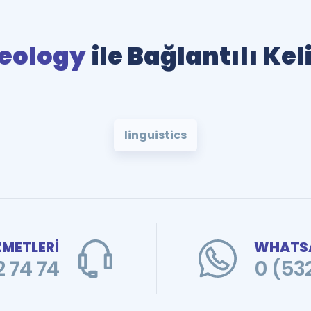
eology
ile Bağlantılı Ke
linguistics
ZMETLERİ
WHATSA
 74 74
0 (53