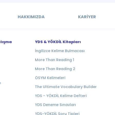
HAKKIMIZDA
KARIYER
alışma
YDS & YÖKDİL Kitapları
İngilizce Kelime Bulmacası
More Than Reading 1
More Than Reading 2
ÖSYM Kelimeleri
e
The Ultimate Vocabulary Builder
YDS - YÖKDİL Kelime Defteri
YDS Deneme Sınavları
YDS-YÖKDİL Soru Tipleri