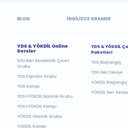
BLOG
İNGILIZCE GRAMER
YDS & YÖKDİL Online
YDS & YÖKDİL Ç
Dersler
Paketleri
Sıfırdan Akademik Çeviri
YDS Başlangıç
Grubu
YDS İleri Seviye
YDS Express Grubu
YÖKDİL Başlangıç
YDS Kampı
YÖKDİL İleri Seviy
YDS+YÖKDİL Hazırlık Grubu
YDS+YÖKDİL Kampı
YÖKDİL Hazırlık Grubu
YÖKDİL Kampı