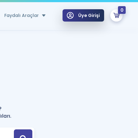
0
Faydalı Araçlar
Üye Girişi
klar
n Ücretsiz Kaynaklar
 için Özel Sözlük
Sepetin Şu An Boş.
ma
?
uan Hesaplama Aracı
i Hoca ile seni sınava hazırlayacak onlarca eğitim seni bekliyor!
Şifremi Hatırlamıyorum
GİRİŞ YAP
?
azırlananlar için Öneriler
ları.
kvimi
ÜYE DEĞİLİM
arı Tek Takvimde