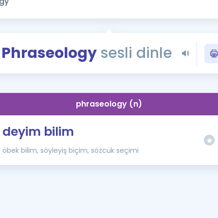
Kampanyalar
Eğitim ve Kitaplar
Blog
Phraseology
sesli dinle
YDS - YÖKDİL Tüm S
İngilizce Gram
İngilizce Gramer
phraseology (n)
deyim bilim
öbek bilim, söyleyiş biçim, sözcük seçimi