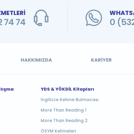
ZMETLERİ
WHATSA
 74 74
0 (53
HAKKIMIZDA
KARIYER
alışma
YDS & YÖKDİL Kitapları
İngilizce Kelime Bulmacası
More Than Reading 1
More Than Reading 2
ÖSYM Kelimeleri