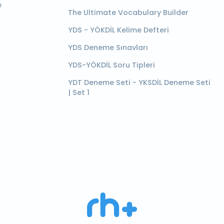
e
The Ultimate Vocabulary Builder
YDS - YÖKDİL Kelime Defteri
YDS Deneme Sınavları
YDS-YÖKDİL Soru Tipleri
YDT Deneme Seti - YKSDİL Deneme Seti
| Set 1