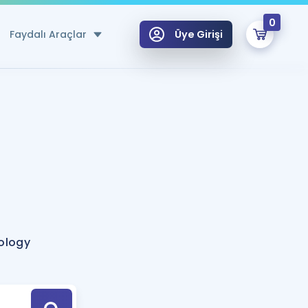
0
Faydalı Araçlar
Üye Girişi
klar
n Ücretsiz Kaynaklar
 için Özel Sözlük
Sepetin Şu An Boş.
ma
uan Hesaplama Aracı
i Hoca ile seni sınava hazırlayacak onlarca eğitim seni bekliyor!
Şifremi Hatırlamıyorum
GİRİŞ YAP
ology
azırlananlar için Öneriler
kvimi
ÜYE DEĞİLİM
arı Tek Takvimde