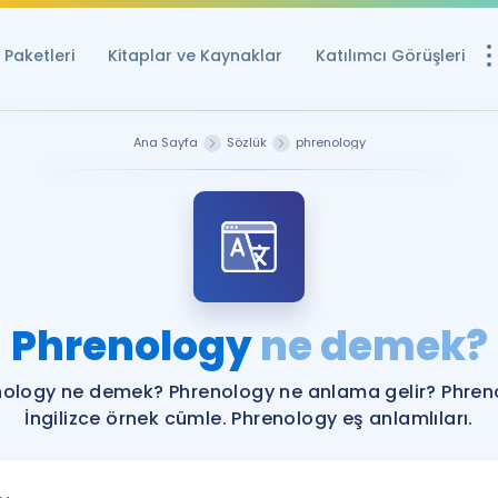
Paketleri
Kitaplar ve Kaynaklar
Katılımcı Görüşleri
Ücretsiz Kayna
Ana Sayfa
Sözlük
phrenology
YDS ve YÖKDİL içi
Sözlük
İngilizce Sınavları
Puan Hesapla
Phrenology
ne demek?
YDS ve YÖKDİL P
Remz
Rehberlik Aracı
nology ne demek? Phrenology ne anlama gelir? Phren
YDS ve YÖKDİL'e H
İngilizce örnek cümle. Phrenology eş anlamlıları.
ÖSYM Sınav Ta
Tüm ÖSYM Sınavl