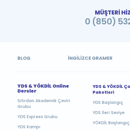
MÜŞTERİ Hİ
0 (850) 532
BLOG
İNGILIZCE GRAMER
YDS & YÖKDİL Online
YDS & YÖKDİL Ç
Dersler
Paketleri
Sıfırdan Akademik Çeviri
YDS Başlangıç
Grubu
YDS İleri Seviye
YDS Express Grubu
YÖKDİL Başlangıç
YDS Kampı