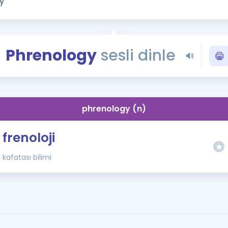
Kampanyalar
Eğitim ve Kitaplar
Blog
Phrenology
sesli dinle
YDS - YÖKDİL Tüm S
İngilizce Gram
İngilizce Gramer
phrenology (n)
frenoloji
kafatası bilimi