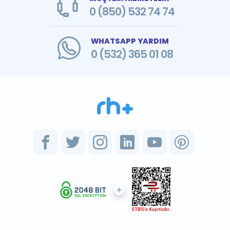
0 (850) 532 74 74
WHATSAPP YARDIM
0 (532) 365 01 08