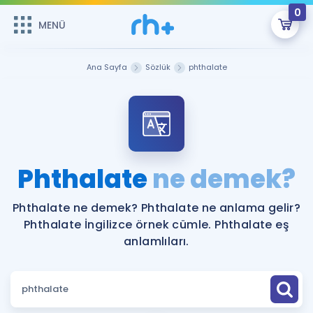
0
MENÜ
MENÜ
Üye Girişi
Ana Sayfa
Sözlük
phthalate
Online Dersler
Sepetin Şu An Boş.
Çalışma Paketleri
Remzi Hoca ile seni sınava hazırlayacak onlarca eğitim seni
bekliyor!
Kitaplar ve Kaynaklar
GİRİŞ YAP
Phthalate
ne demek?
Katılımcı Görüşleri
Şifremi Hatırlamıyorum
Phthalate ne demek? Phthalate ne anlama gelir?
Phthalate İngilizce örnek cümle. Phthalate eş
ÜYE DEĞİLİM
Faydalı Araçlar
anlamlıları.
Ücretsiz Kaynaklar
Blog
İngilizce Gramer
Hakkımızda
Kariyer
Sözlük
Soru & Cevap
İletişim