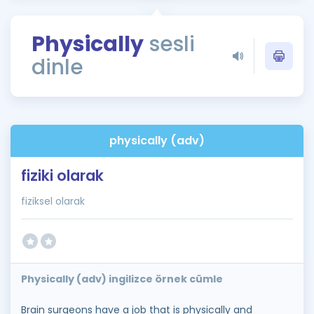
Puan Hesaplama
Physically
sesli
Rehberlik Aracı
dinle
ÖSYM Sınav Takvimi
Kampanyalar
Blog
physically (adv)
İngilizce Gramer
fiziki olarak
fiziksel olarak
Physically (adv) ingilizce örnek cümle
Brain surgeons have a job that is physically and