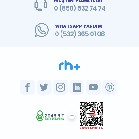
MÜŞTERİ HİZMETLERİ
0 (850) 532 74 74
WHATSAPP YARDIM
0 (532) 365 01 08