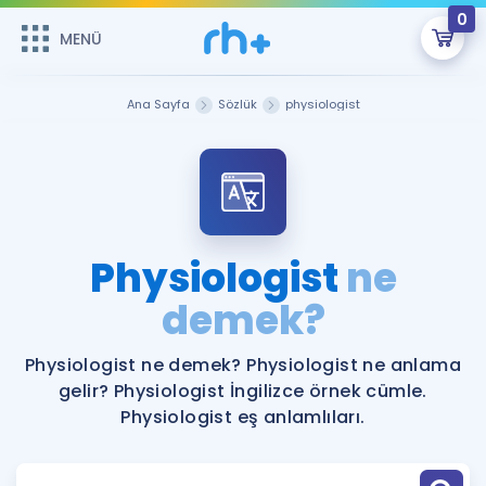
0
MENÜ
MENÜ
Üye Girişi
Ana Sayfa
Sözlük
physiologist
Online Dersler
Sepetin Şu An Boş.
Çalışma Paketleri
Remzi Hoca ile seni sınava hazırlayacak onlarca eğitim seni
bekliyor!
Kitaplar ve Kaynaklar
GİRİŞ YAP
Physiologist
ne
Katılımcı Görüşleri
demek?
Şifremi Hatırlamıyorum
ÜYE DEĞİLİM
Faydalı Araçlar
Physiologist ne demek? Physiologist ne anlama
gelir? Physiologist İngilizce örnek cümle.
Ücretsiz Kaynaklar
Blog
İngilizce Gramer
Physiologist eş anlamlıları.
Hakkımızda
Kariyer
Sözlük
Soru & Cevap
İletişim