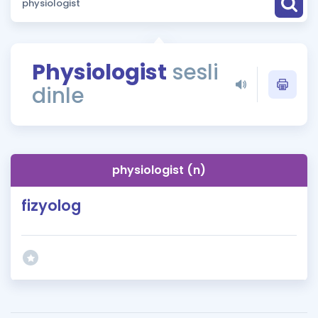
Puan Hesaplama
Rehberlik Aracı
Physiologist
sesli
ÖSYM Sınav Takvimi
dinle
Kampanyalar
Blog
physiologist (n)
İngilizce Gramer
fizyolog