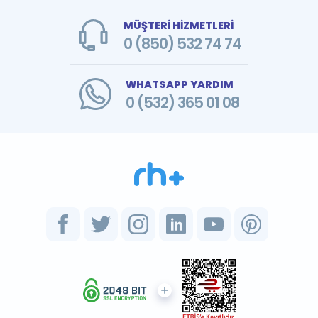
MÜŞTERİ HİZMETLERİ
0 (850) 532 74 74
WHATSAPP YARDIM
0 (532) 365 01 08