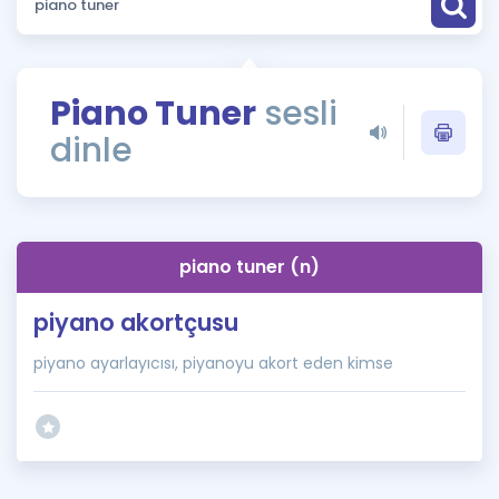
Puan Hesaplama
Rehberlik Aracı
Piano Tuner
sesli
ÖSYM Sınav Takvimi
dinle
Kampanyalar
Blog
piano tuner (n)
İngilizce Gramer
piyano akortçusu
piyano ayarlayıcısı, piyanoyu akort eden kimse