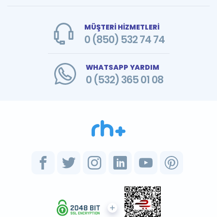
MÜŞTERİ HİZMETLERİ
0 (850) 532 74 74
WHATSAPP YARDIM
0 (532) 365 01 08