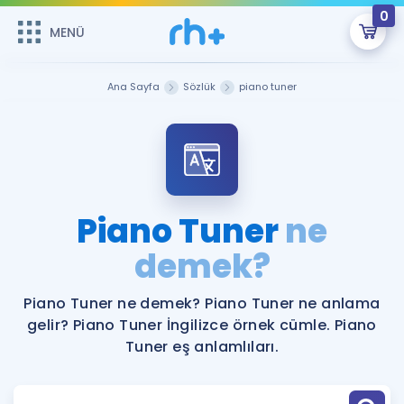
0
MENÜ
MENÜ
Üye Girişi
Ana Sayfa
Sözlük
piano tuner
Online Dersler
Sepetin Şu An Boş.
Çalışma Paketleri
Remzi Hoca ile seni sınava hazırlayacak onlarca eğitim seni
bekliyor!
Kitaplar ve Kaynaklar
GİRİŞ YAP
Piano Tuner
ne
Katılımcı Görüşleri
demek?
Şifremi Hatırlamıyorum
ÜYE DEĞİLİM
Faydalı Araçlar
Piano Tuner ne demek? Piano Tuner ne anlama
gelir? Piano Tuner İngilizce örnek cümle. Piano
Ücretsiz Kaynaklar
Blog
İngilizce Gramer
Tuner eş anlamlıları.
Hakkımızda
Kariyer
Sözlük
Soru & Cevap
İletişim