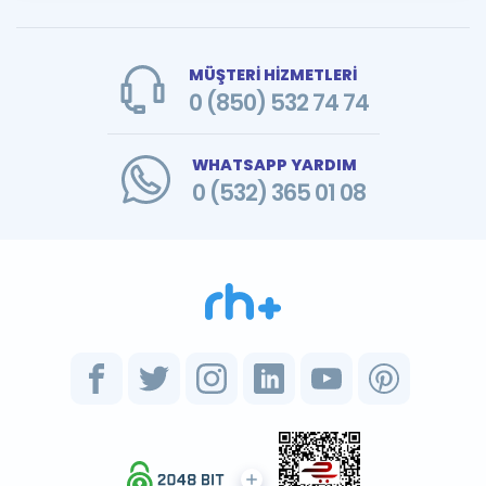
MÜŞTERİ HİZMETLERİ
0 (850) 532 74 74
WHATSAPP YARDIM
0 (532) 365 01 08