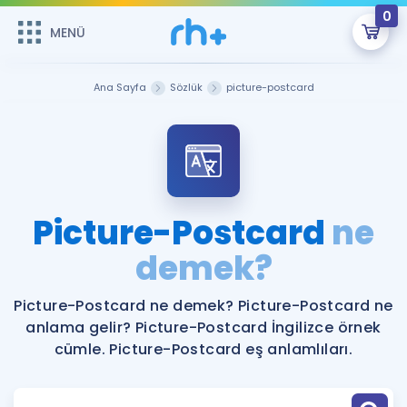
0
MENÜ
MENÜ
Üye Girişi
Ana Sayfa
Sözlük
picture-postcard
Online Dersler
Sepetin Şu An Boş.
Çalışma Paketleri
Remzi Hoca ile seni sınava hazırlayacak onlarca eğitim seni
bekliyor!
Kitaplar ve Kaynaklar
GİRİŞ YAP
Picture-Postcard
ne
Katılımcı Görüşleri
demek?
Şifremi Hatırlamıyorum
ÜYE DEĞİLİM
Faydalı Araçlar
Picture-Postcard ne demek? Picture-Postcard ne
anlama gelir? Picture-Postcard İngilizce örnek
Ücretsiz Kaynaklar
Blog
İngilizce Gramer
cümle. Picture-Postcard eş anlamlıları.
Hakkımızda
Kariyer
Sözlük
Soru & Cevap
İletişim