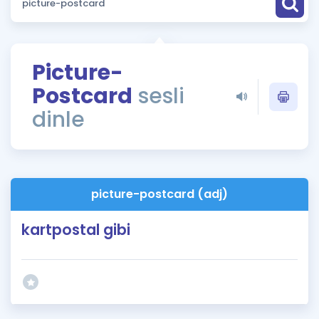
Puan Hesaplama
Rehberlik Aracı
Picture-
ÖSYM Sınav Takvimi
Postcard
sesli
Kampanyalar
dinle
Blog
İngilizce Gramer
picture-postcard (adj)
kartpostal gibi