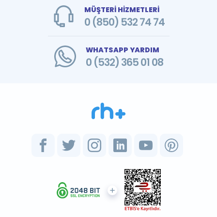
MÜŞTERİ HİZMETLERİ
0 (850) 532 74 74
WHATSAPP YARDIM
0 (532) 365 01 08