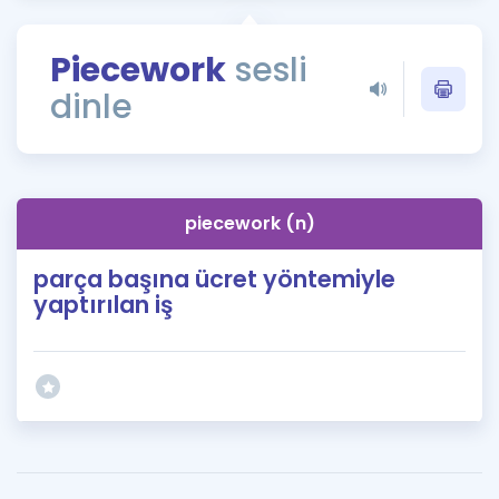
Puan Hesaplama
Piecework
sesli
Rehberlik Aracı
dinle
ÖSYM Sınav Takvimi
Kampanyalar
Blog
piecework (n)
İngilizce Gramer
parça başına ücret yöntemiyle
yaptırılan iş