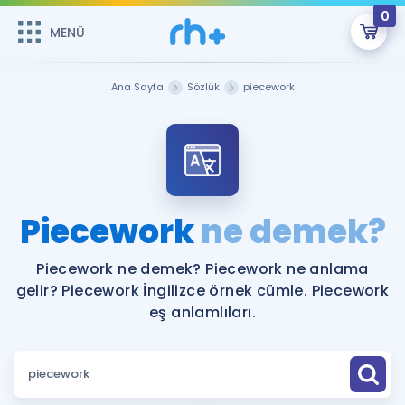
0
MENÜ
MENÜ
Üye Girişi
Ana Sayfa
Sözlük
piecework
Online Dersler
Sepetin Şu An Boş.
Çalışma Paketleri
Remzi Hoca ile seni sınava hazırlayacak onlarca eğitim seni
bekliyor!
Kitaplar ve Kaynaklar
GİRİŞ YAP
Piecework
ne demek?
Katılımcı Görüşleri
Şifremi Hatırlamıyorum
Piecework ne demek? Piecework ne anlama
gelir? Piecework İngilizce örnek cümle. Piecework
ÜYE DEĞİLİM
Faydalı Araçlar
eş anlamlıları.
Ücretsiz Kaynaklar
Blog
İngilizce Gramer
Hakkımızda
Kariyer
Sözlük
Soru & Cevap
İletişim