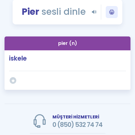
Puan Hesaplama
Pier
sesli dinle
Rehberlik Aracı
ÖSYM Sınav Takvimi
pier (n)
Kampanyalar
iskele
Blog
İngilizce Gramer
MÜŞTERİ HİZMETLERİ
0 (850) 532 74 74