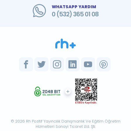
WHATSAPP YARDIM
0 (532) 365 01 08
© 2026 Rh Pozitif Yayıncılık Danışmanlık Ve Eğitim Öğretim
Hizmetleri Sanayi Ticaret Ltd. Şti.