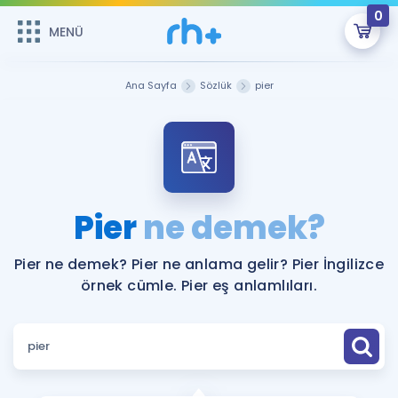
0
MENÜ
MENÜ
Üye Girişi
Ana Sayfa
Sözlük
pier
Online Dersler
Sepetin Şu An Boş.
Çalışma Paketleri
Remzi Hoca ile seni sınava hazırlayacak onlarca eğitim seni
bekliyor!
Kitaplar ve Kaynaklar
GİRİŞ YAP
Pier
ne demek?
Katılımcı Görüşleri
Şifremi Hatırlamıyorum
Pier ne demek? Pier ne anlama gelir? Pier İngilizce
örnek cümle. Pier eş anlamlıları.
ÜYE DEĞİLİM
Faydalı Araçlar
Ücretsiz Kaynaklar
Blog
İngilizce Gramer
Hakkımızda
Kariyer
Sözlük
Soru & Cevap
İletişim