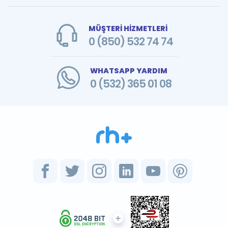
MÜŞTERİ HİZMETLERİ
0 (850) 532 74 74
WHATSAPP YARDIM
0 (532) 365 01 08