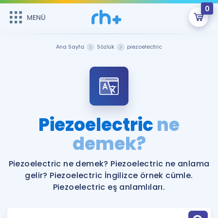
0
MENÜ
MENÜ
Üye Girişi
Ana Sayfa
Sözlük
piezoelectric
Online Dersler
Sepetin Şu An Boş.
Çalışma Paketleri
Remzi Hoca ile seni sınava hazırlayacak onlarca eğitim seni
bekliyor!
Kitaplar ve Kaynaklar
GİRİŞ YAP
Piezoelectric
ne
Katılımcı Görüşleri
demek?
Şifremi Hatırlamıyorum
ÜYE DEĞİLİM
Faydalı Araçlar
Piezoelectric ne demek? Piezoelectric ne anlama
gelir? Piezoelectric İngilizce örnek cümle.
Ücretsiz Kaynaklar
Blog
İngilizce Gramer
Piezoelectric eş anlamlıları.
Hakkımızda
Kariyer
Sözlük
Soru & Cevap
İletişim