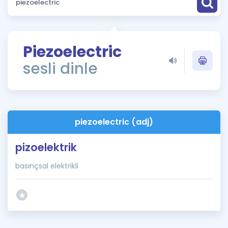
Puan Hesaplama
Rehberlik Aracı
Piezoelectric
ÖSYM Sınav Takvimi
sesli dinle
Kampanyalar
Blog
piezoelectric (adj)
İngilizce Gramer
pizoelektrik
basınçsal elektrikli