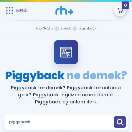
0
MENÜ
MENÜ
Üye Girişi
Ana Sayfa
Sözlük
piggyback
Online Dersler
Sepetin Şu An Boş.
Çalışma Paketleri
Remzi Hoca ile seni sınava hazırlayacak onlarca eğitim seni
bekliyor!
Kitaplar ve Kaynaklar
GİRİŞ YAP
Piggyback
ne demek?
Katılımcı Görüşleri
Şifremi Hatırlamıyorum
Piggyback ne demek? Piggyback ne anlama
gelir? Piggyback İngilizce örnek cümle.
ÜYE DEĞİLİM
Faydalı Araçlar
Piggyback eş anlamlıları.
Ücretsiz Kaynaklar
Blog
İngilizce Gramer
Hakkımızda
Kariyer
Sözlük
Soru & Cevap
İletişim