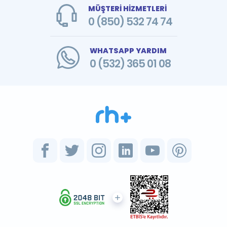
MÜŞTERİ HİZMETLERİ
0 (850) 532 74 74
WHATSAPP YARDIM
0 (532) 365 01 08