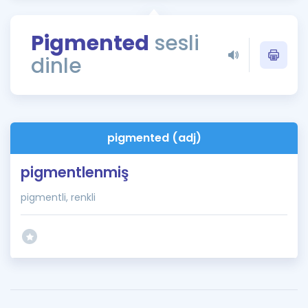
Puan Hesaplama
Pigmented
sesli
Rehberlik Aracı
dinle
ÖSYM Sınav Takvimi
Kampanyalar
Blog
pigmented (adj)
İngilizce Gramer
pigmentlenmiş
pigmentli, renkli