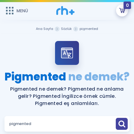
0
MENÜ
MENÜ
Üye Girişi
Ana Sayfa
Sözlük
pigmented
Online Dersler
Sepetin Şu An Boş.
Çalışma Paketleri
Remzi Hoca ile seni sınava hazırlayacak onlarca eğitim seni
bekliyor!
Kitaplar ve Kaynaklar
GİRİŞ YAP
Pigmented
ne demek?
Katılımcı Görüşleri
Şifremi Hatırlamıyorum
Pigmented ne demek? Pigmented ne anlama
gelir? Pigmented İngilizce örnek cümle.
ÜYE DEĞİLİM
Faydalı Araçlar
Pigmented eş anlamlıları.
Ücretsiz Kaynaklar
Blog
İngilizce Gramer
Hakkımızda
Kariyer
Sözlük
Soru & Cevap
İletişim