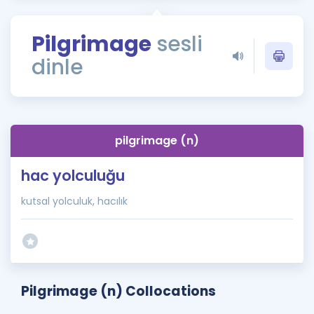
Puan Hesaplama
Pilgrimage
sesli
Rehberlik Aracı
dinle
ÖSYM Sınav Takvimi
Kampanyalar
Blog
pilgrimage (n)
İngilizce Gramer
hac yolculuğu
kutsal yolculuk, hacılık
Pilgrimage (n) Collocations