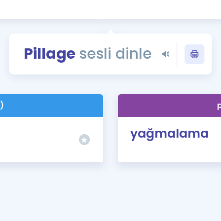
Kampanyalar
Eğitim ve Kitaplar
Blog
Pillage
sesli dinle
YDS - YÖKDİL Tüm S
İngilizce Gram
İngilizce Gramer
)
p
yağmalama