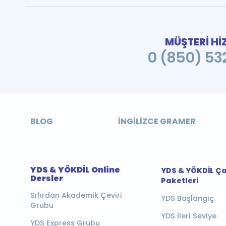
MÜŞTERİ Hİ
0 (850) 532
BLOG
İNGILIZCE GRAMER
YDS & YÖKDİL Online
YDS & YÖKDİL Ç
Dersler
Paketleri
Sıfırdan Akademik Çeviri
YDS Başlangıç
Grubu
YDS İleri Seviye
YDS Express Grubu