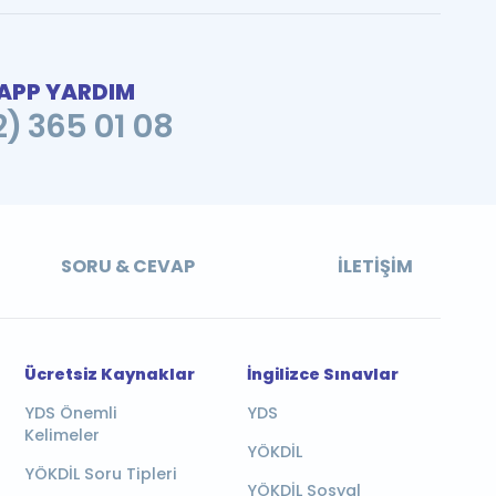
PP YARDIM
2) 365 01 08
SORU & CEVAP
İLETIŞIM
Ücretsiz Kaynaklar
İngilizce Sınavlar
YDS Önemli
YDS
Kelimeler
YÖKDİL
YÖKDİL Soru Tipleri
YÖKDİL Sosyal