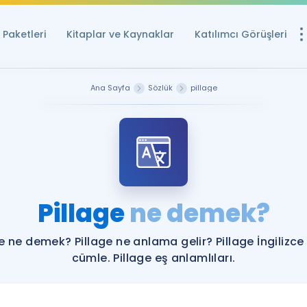
Paketleri
Kitaplar ve Kaynaklar
Katılımcı Görüşleri
Ücretsiz Kayna
Ana Sayfa
Sözlük
pillage
YDS ve YÖKDİL içi
Sözlük
İngilizce Sınavları
Puan Hesapla
Pillage
ne demek?
YDS ve YÖKDİL P
Remz
Rehberlik Aracı
ge ne demek? Pillage ne anlama gelir? Pillage İngilizce
YDS ve YÖKDİL'e H
cümle. Pillage eş anlamlıları.
ÖSYM Sınav Ta
Tüm ÖSYM Sınavl