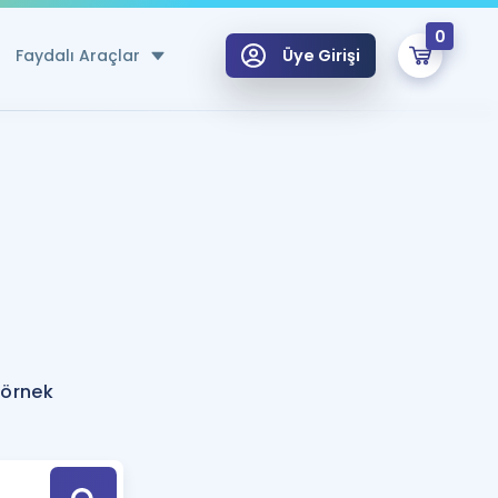
0
Faydalı Araçlar
Üye Girişi
klar
n Ücretsiz Kaynaklar
 için Özel Sözlük
Sepetin Şu An Boş.
ma
uan Hesaplama Aracı
i Hoca ile seni sınava hazırlayacak onlarca eğitim seni bekliyor!
Şifremi Hatırlamıyorum
GİRİŞ YAP
 örnek
azırlananlar için Öneriler
kvimi
ÜYE DEĞİLİM
arı Tek Takvimde