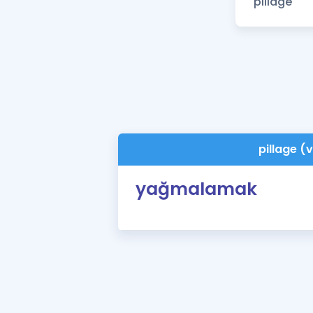
pillage (v
yağmalamak