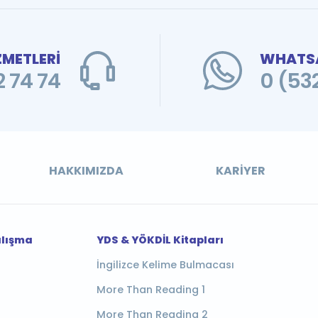
ZMETLERİ
WHATSA
 74 74
0 (53
HAKKIMIZDA
KARIYER
alışma
YDS & YÖKDİL Kitapları
İngilizce Kelime Bulmacası
More Than Reading 1
More Than Reading 2