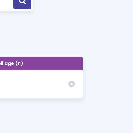
a Özel Fırsatlar
ınavlarla İlgili Haberler
er
 ve Konu Anlatımı
illage (n)