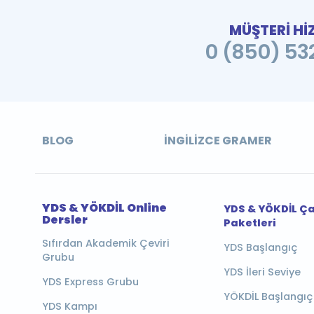
MÜŞTERİ Hİ
0 (850) 532
BLOG
İNGILIZCE GRAMER
YDS & YÖKDİL Online
YDS & YÖKDİL Ç
Dersler
Paketleri
Sıfırdan Akademik Çeviri
YDS Başlangıç
Grubu
YDS İleri Seviye
YDS Express Grubu
YÖKDİL Başlangıç
YDS Kampı