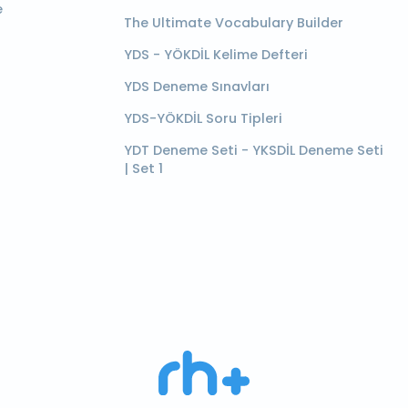
e
The Ultimate Vocabulary Builder
YDS - YÖKDİL Kelime Defteri
YDS Deneme Sınavları
YDS-YÖKDİL Soru Tipleri
YDT Deneme Seti - YKSDİL Deneme Seti
| Set 1