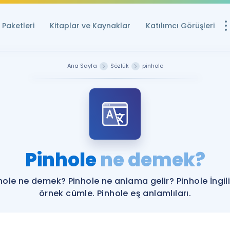
Paketleri
Kitaplar ve Kaynaklar
Katılımcı Görüşleri
Ücretsiz Kayna
Ana Sayfa
Sözlük
pinhole
YDS ve YÖKDİL içi
Sözlük
İngilizce Sınavları
Puan Hesapla
Pinhole
ne demek?
YDS ve YÖKDİL P
Remz
Rehberlik Aracı
hole ne demek? Pinhole ne anlama gelir? Pinhole İngil
YDS ve YÖKDİL'e H
örnek cümle. Pinhole eş anlamlıları.
ÖSYM Sınav Ta
Tüm ÖSYM Sınavl