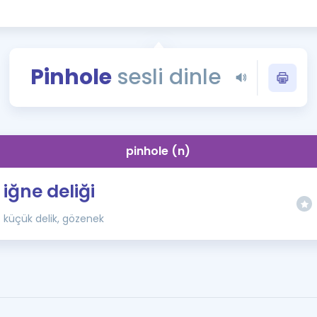
Kampanyalar
Eğitim ve Kitaplar
Blog
Pinhole
sesli dinle
YDS - YÖKDİL Tüm S
İngilizce Gram
İngilizce Gramer
pinhole (n)
iğne deliği
küçük delik, gözenek