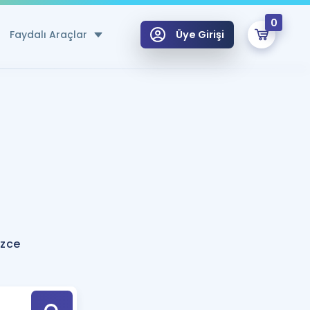
0
Faydalı Araçlar
Üye Girişi
klar
n Ücretsiz Kaynaklar
 için Özel Sözlük
Sepetin Şu An Boş.
ma
uan Hesaplama Aracı
i Hoca ile seni sınava hazırlayacak onlarca eğitim seni bekliyor!
Şifremi Hatırlamıyorum
GİRİŞ YAP
izce
azırlananlar için Öneriler
kvimi
ÜYE DEĞİLİM
arı Tek Takvimde