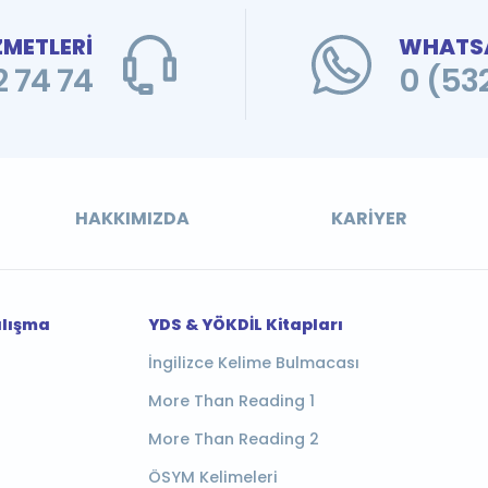
ZMETLERİ
WHATSA
 74 74
0 (53
HAKKIMIZDA
KARIYER
alışma
YDS & YÖKDİL Kitapları
İngilizce Kelime Bulmacası
More Than Reading 1
More Than Reading 2
ÖSYM Kelimeleri