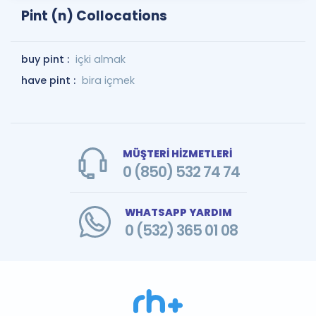
Pint (n) Collocations
buy pint :
içki almak
have pint :
bira içmek
MÜŞTERİ HİZMETLERİ
0 (850) 532 74 74
WHATSAPP YARDIM
0 (532) 365 01 08