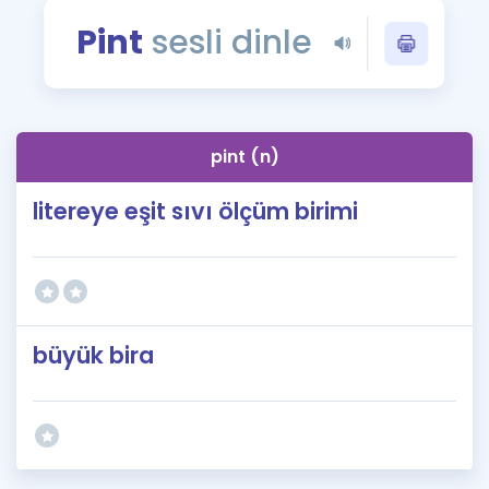
Puan Hesaplama
Pint
sesli dinle
Rehberlik Aracı
ÖSYM Sınav Takvimi
pint (n)
Kampanyalar
litereye eşit sıvı ölçüm birimi
Blog
İngilizce Gramer
büyük bira