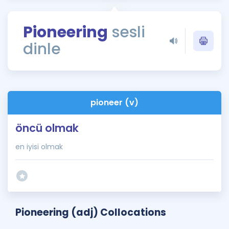
Puan Hesaplama
Pioneering
sesli
Rehberlik Aracı
dinle
ÖSYM Sınav Takvimi
Kampanyalar
Blog
pioneer (v)
İngilizce Gramer
öncü olmak
en iyisi olmak
Pioneering (adj) Collocations