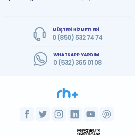
MÜŞTERİ HİZMETLERİ
0 (850) 532 74 74
WHATSAPP YARDIM
0 (532) 365 01 08