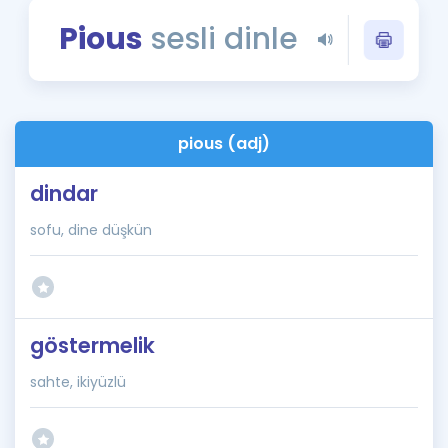
Puan Hesaplama
Pious
sesli dinle
Rehberlik Aracı
ÖSYM Sınav Takvimi
pious (adj)
Kampanyalar
dindar
Blog
sofu, dine düşkün
İngilizce Gramer
göstermelik
sahte, ikiyüzlü