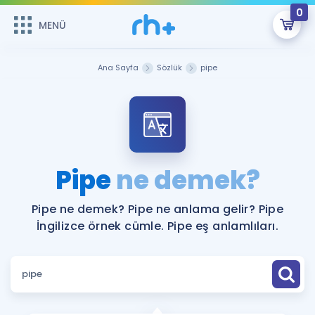
0
MENÜ
MENÜ
Üye Girişi
Ana Sayfa
Sözlük
pipe
Online Dersler
Sepetin Şu An Boş.
Çalışma Paketleri
Remzi Hoca ile seni sınava hazırlayacak onlarca eğitim seni
bekliyor!
Kitaplar ve Kaynaklar
GİRİŞ YAP
Pipe
ne demek?
Katılımcı Görüşleri
Şifremi Hatırlamıyorum
Pipe ne demek? Pipe ne anlama gelir? Pipe
İngilizce örnek cümle. Pipe eş anlamlıları.
ÜYE DEĞİLİM
Faydalı Araçlar
Ücretsiz Kaynaklar
Blog
İngilizce Gramer
Hakkımızda
Kariyer
Sözlük
Soru & Cevap
İletişim