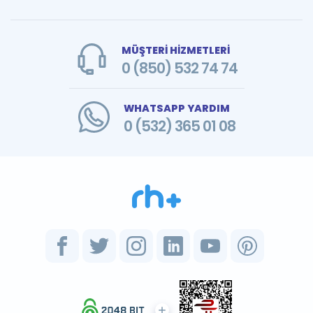
MÜŞTERİ HİZMETLERİ
0 (850) 532 74 74
WHATSAPP YARDIM
0 (532) 365 01 08