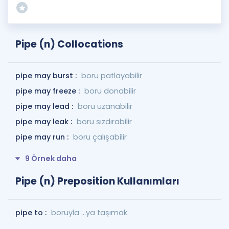
Pipe (n) Collocations
pipe may burst :
boru patlayabilir
pipe may freeze :
boru donabilir
pipe may lead :
boru uzanabilir
pipe may leak :
boru sızdırabilir
pipe may run :
boru çalışabilir
9 Örnek daha
Pipe (n) Preposition Kullanımları
pipe to :
boruyla ...ya taşımak