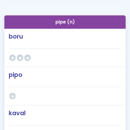
pipe (n)
boru
pipo
kaval