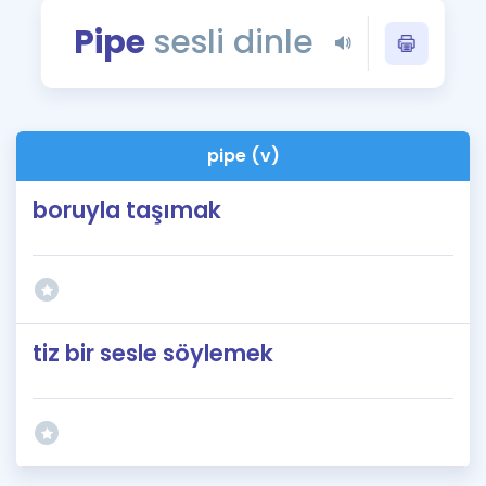
Puan Hesaplama
Pipe
sesli dinle
Rehberlik Aracı
ÖSYM Sınav Takvimi
pipe (v)
Kampanyalar
boruyla taşımak
Blog
İngilizce Gramer
tiz bir sesle söylemek