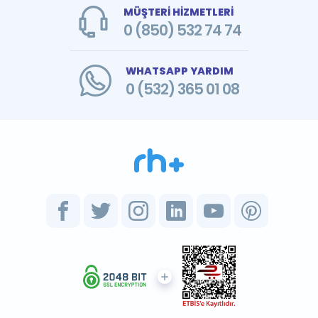
MÜŞTERİ HİZMETLERİ
0 (850) 532 74 74
WHATSAPP YARDIM
0 (532) 365 01 08