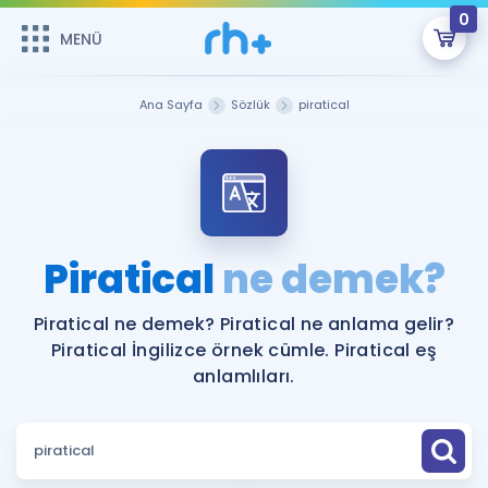
0
MENÜ
MENÜ
Üye Girişi
Ana Sayfa
Sözlük
piratical
Online Dersler
Sepetin Şu An Boş.
Çalışma Paketleri
Remzi Hoca ile seni sınava hazırlayacak onlarca eğitim seni
bekliyor!
Kitaplar ve Kaynaklar
GİRİŞ YAP
Piratical
ne demek?
Katılımcı Görüşleri
Şifremi Hatırlamıyorum
Piratical ne demek? Piratical ne anlama gelir?
Piratical İngilizce örnek cümle. Piratical eş
ÜYE DEĞİLİM
Faydalı Araçlar
anlamlıları.
Ücretsiz Kaynaklar
Blog
İngilizce Gramer
Hakkımızda
Kariyer
Sözlük
Soru & Cevap
İletişim