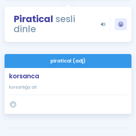
Puan Hesaplama
Piratical
sesli
Rehberlik Aracı
dinle
ÖSYM Sınav Takvimi
Kampanyalar
Blog
piratical (adj)
İngilizce Gramer
korsanca
korsanlığa ait