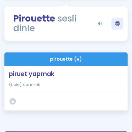
Puan Hesaplama
Pirouette
sesli
Rehberlik Aracı
dinle
ÖSYM Sınav Takvimi
Kampanyalar
Blog
pirouette (v)
İngilizce Gramer
piruet yapmak
(bale) dönmek