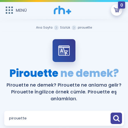
0
MENÜ
MENÜ
Üye Girişi
Ana Sayfa
Sözlük
pirouette
Online Dersler
Sepetin Şu An Boş.
Çalışma Paketleri
Remzi Hoca ile seni sınava hazırlayacak onlarca eğitim seni
bekliyor!
Kitaplar ve Kaynaklar
GİRİŞ YAP
Pirouette
ne demek?
Katılımcı Görüşleri
Şifremi Hatırlamıyorum
Pirouette ne demek? Pirouette ne anlama gelir?
Pirouette İngilizce örnek cümle. Pirouette eş
ÜYE DEĞİLİM
Faydalı Araçlar
anlamlıları.
Ücretsiz Kaynaklar
Blog
İngilizce Gramer
Hakkımızda
Kariyer
Sözlük
Soru & Cevap
İletişim