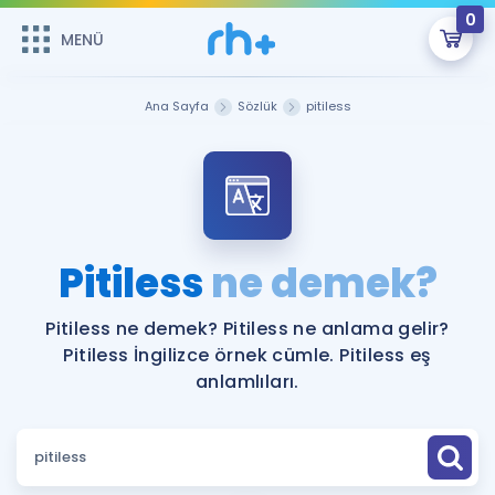
0
MENÜ
MENÜ
Üye Girişi
Ana Sayfa
Sözlük
pitiless
Online Dersler
Sepetin Şu An Boş.
Çalışma Paketleri
Remzi Hoca ile seni sınava hazırlayacak onlarca eğitim seni
bekliyor!
Kitaplar ve Kaynaklar
GİRİŞ YAP
Pitiless
ne demek?
Katılımcı Görüşleri
Şifremi Hatırlamıyorum
Pitiless ne demek? Pitiless ne anlama gelir?
Pitiless İngilizce örnek cümle. Pitiless eş
ÜYE DEĞİLİM
Faydalı Araçlar
anlamlıları.
Ücretsiz Kaynaklar
Blog
İngilizce Gramer
Hakkımızda
Kariyer
Sözlük
Soru & Cevap
İletişim