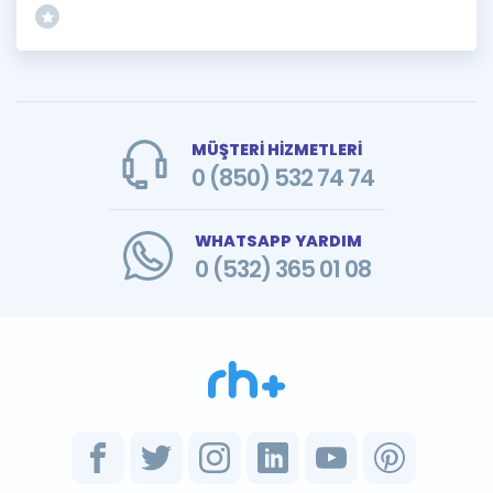
MÜŞTERİ HİZMETLERİ
0 (850) 532 74 74
WHATSAPP YARDIM
0 (532) 365 01 08