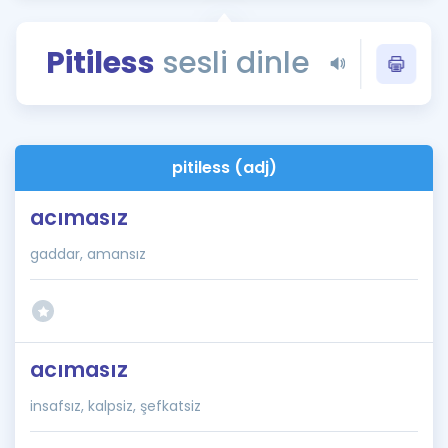
Puan Hesaplama
Pitiless
sesli dinle
Rehberlik Aracı
ÖSYM Sınav Takvimi
Kampanyalar
pitiless (adj)
Blog
acımasız
İngilizce Gramer
gaddar, amansız
acımasız
insafsız, kalpsiz, şefkatsiz