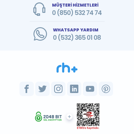
MÜŞTERİ HİZMETLERİ
0 (850) 532 74 74
WHATSAPP YARDIM
0 (532) 365 01 08