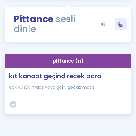
Puan Hesaplama
Pittance
sesli
Rehberlik Aracı
dinle
ÖSYM Sınav Takvimi
Kampanyalar
Blog
pittance (n)
İngilizce Gramer
kıt kanaat geçindirecek para
çok düşük maaş veya gelir, çok az maaş