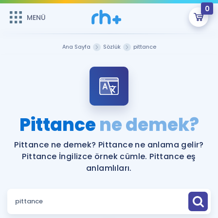
0
MENÜ
MENÜ
Üye Girişi
Ana Sayfa
Sözlük
pittance
Online Dersler
Sepetin Şu An Boş.
Çalışma Paketleri
Remzi Hoca ile seni sınava hazırlayacak onlarca eğitim seni
bekliyor!
Kitaplar ve Kaynaklar
GİRİŞ YAP
Pittance
ne demek?
Katılımcı Görüşleri
Şifremi Hatırlamıyorum
Pittance ne demek? Pittance ne anlama gelir?
Pittance İngilizce örnek cümle. Pittance eş
ÜYE DEĞİLİM
Faydalı Araçlar
anlamlıları.
Ücretsiz Kaynaklar
Blog
İngilizce Gramer
Hakkımızda
Kariyer
Sözlük
Soru & Cevap
İletişim