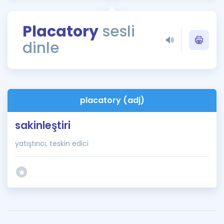
Puan Hesaplama
Placatory
sesli
Rehberlik Aracı
dinle
ÖSYM Sınav Takvimi
Kampanyalar
Blog
placatory (adj)
İngilizce Gramer
sakinleştiri
yatıştırıcı, teskin edici