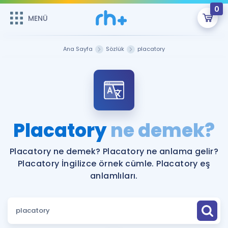
0
MENÜ
MENÜ
Üye Girişi
Ana Sayfa
Sözlük
placatory
Online Dersler
Sepetin Şu An Boş.
Çalışma Paketleri
Remzi Hoca ile seni sınava hazırlayacak onlarca eğitim seni
bekliyor!
Kitaplar ve Kaynaklar
GİRİŞ YAP
Placatory
ne demek?
Katılımcı Görüşleri
Şifremi Hatırlamıyorum
Placatory ne demek? Placatory ne anlama gelir?
Placatory İngilizce örnek cümle. Placatory eş
ÜYE DEĞİLİM
Faydalı Araçlar
anlamlıları.
Ücretsiz Kaynaklar
Blog
İngilizce Gramer
Hakkımızda
Kariyer
Sözlük
Soru & Cevap
İletişim