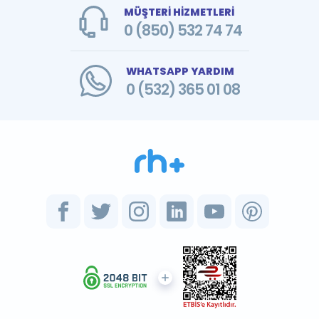
MÜŞTERİ HİZMETLERİ
0 (850) 532 74 74
WHATSAPP YARDIM
0 (532) 365 01 08