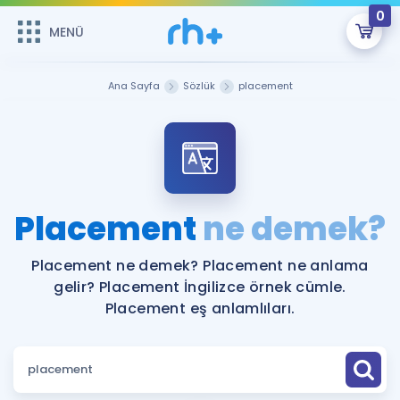
0
MENÜ
MENÜ
Üye Girişi
Ana Sayfa
Sözlük
placement
Online Dersler
Sepetin Şu An Boş.
Çalışma Paketleri
Remzi Hoca ile seni sınava hazırlayacak onlarca eğitim seni
bekliyor!
Kitaplar ve Kaynaklar
GİRİŞ YAP
Placement
ne demek?
Katılımcı Görüşleri
Şifremi Hatırlamıyorum
Placement ne demek? Placement ne anlama
gelir? Placement İngilizce örnek cümle.
ÜYE DEĞİLİM
Faydalı Araçlar
Placement eş anlamlıları.
Ücretsiz Kaynaklar
Blog
İngilizce Gramer
Hakkımızda
Kariyer
Sözlük
Soru & Cevap
İletişim