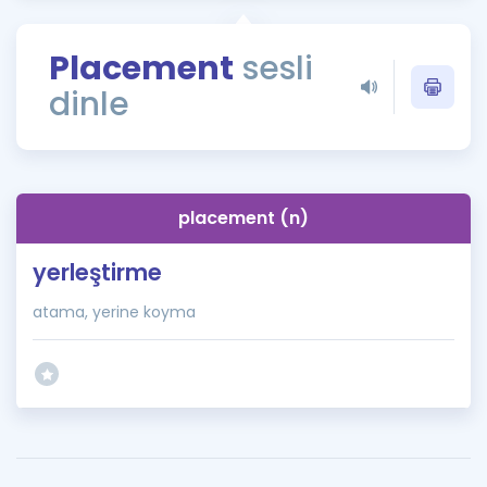
Puan Hesaplama
Placement
sesli
Rehberlik Aracı
dinle
ÖSYM Sınav Takvimi
Kampanyalar
Blog
placement (n)
İngilizce Gramer
yerleştirme
atama, yerine koyma