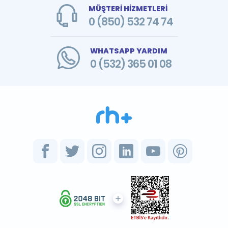
MÜŞTERİ HİZMETLERİ
0 (850) 532 74 74
WHATSAPP YARDIM
0 (532) 365 01 08