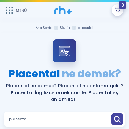
0
MENÜ
MENÜ
Üye Girişi
Ana Sayfa
Sözlük
placental
Online Dersler
Sepetin Şu An Boş.
Çalışma Paketleri
Remzi Hoca ile seni sınava hazırlayacak onlarca eğitim seni
bekliyor!
Kitaplar ve Kaynaklar
GİRİŞ YAP
Placental
ne demek?
Katılımcı Görüşleri
Şifremi Hatırlamıyorum
Placental ne demek? Placental ne anlama gelir?
Placental İngilizce örnek cümle. Placental eş
ÜYE DEĞİLİM
Faydalı Araçlar
anlamlıları.
Ücretsiz Kaynaklar
Blog
İngilizce Gramer
Hakkımızda
Kariyer
Sözlük
Soru & Cevap
İletişim