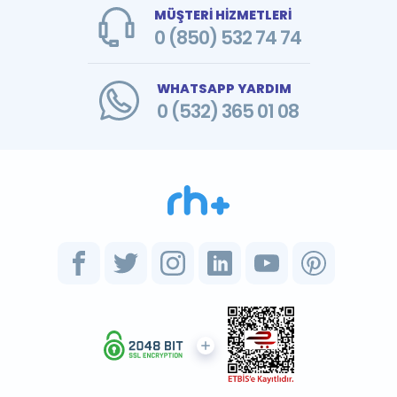
MÜŞTERİ HİZMETLERİ
0 (850) 532 74 74
WHATSAPP YARDIM
0 (532) 365 01 08