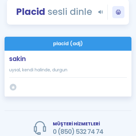
Puan Hesaplama
Placid
sesli dinle
Rehberlik Aracı
ÖSYM Sınav Takvimi
placid (adj)
Kampanyalar
sakin
Blog
uysal, kendi halinde, durgun
İngilizce Gramer
MÜŞTERİ HİZMETLERİ
0 (850) 532 74 74