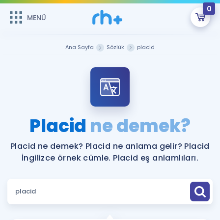
0
MENÜ
MENÜ
Üye Girişi
Ana Sayfa
Sözlük
placid
Online Dersler
Sepetin Şu An Boş.
Çalışma Paketleri
Remzi Hoca ile seni sınava hazırlayacak onlarca eğitim seni
bekliyor!
Kitaplar ve Kaynaklar
GİRİŞ YAP
Placid
ne demek?
Katılımcı Görüşleri
Şifremi Hatırlamıyorum
Placid ne demek? Placid ne anlama gelir? Placid
İngilizce örnek cümle. Placid eş anlamlıları.
ÜYE DEĞİLİM
Faydalı Araçlar
Ücretsiz Kaynaklar
Blog
İngilizce Gramer
Hakkımızda
Kariyer
Sözlük
Soru & Cevap
İletişim