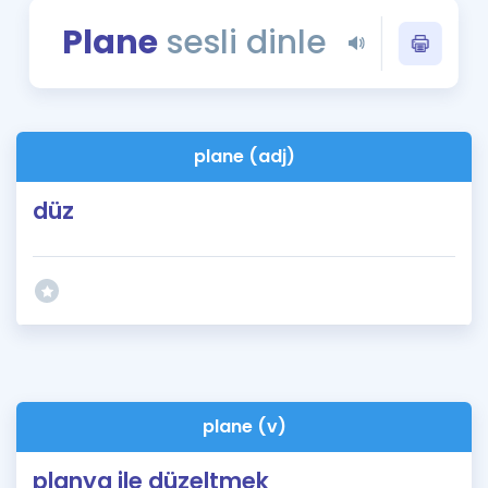
Puan Hesaplama
Plane
sesli dinle
Rehberlik Aracı
ÖSYM Sınav Takvimi
plane (adj)
Kampanyalar
düz
Blog
İngilizce Gramer
plane (v)
planya ile düzeltmek