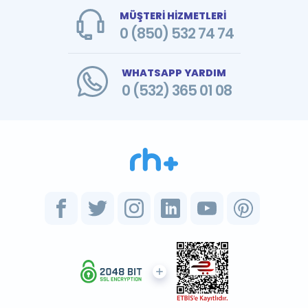
MÜŞTERİ HİZMETLERİ
0 (850) 532 74 74
WHATSAPP YARDIM
0 (532) 365 01 08