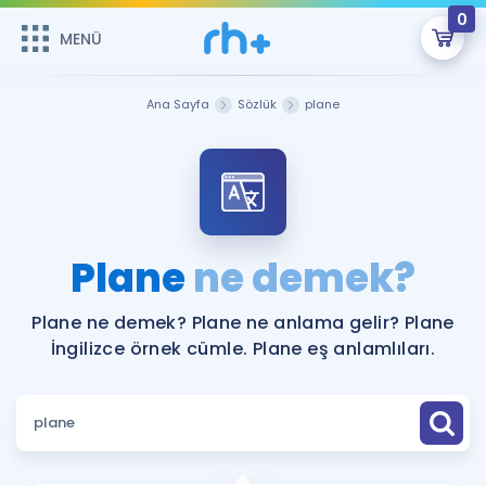
0
MENÜ
MENÜ
Üye Girişi
Ana Sayfa
Sözlük
plane
Online Dersler
Sepetin Şu An Boş.
Çalışma Paketleri
Remzi Hoca ile seni sınava hazırlayacak onlarca eğitim seni
bekliyor!
Kitaplar ve Kaynaklar
GİRİŞ YAP
Plane
ne demek?
Katılımcı Görüşleri
Şifremi Hatırlamıyorum
Plane ne demek? Plane ne anlama gelir? Plane
İngilizce örnek cümle. Plane eş anlamlıları.
ÜYE DEĞİLİM
Faydalı Araçlar
Ücretsiz Kaynaklar
Blog
İngilizce Gramer
Hakkımızda
Kariyer
Sözlük
Soru & Cevap
İletişim