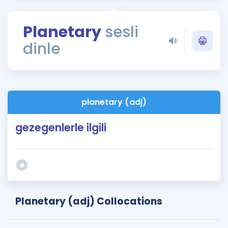
Puan Hesaplama
Planetary
sesli
Rehberlik Aracı
dinle
ÖSYM Sınav Takvimi
Kampanyalar
Blog
planetary (adj)
İngilizce Gramer
gezegenlerle ilgili
Planetary (adj) Collocations