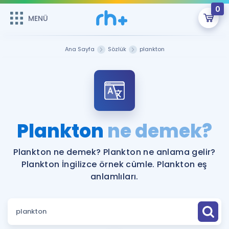
0
MENÜ
MENÜ
Üye Girişi
Ana Sayfa
Sözlük
plankton
Online Dersler
Sepetin Şu An Boş.
Çalışma Paketleri
Remzi Hoca ile seni sınava hazırlayacak onlarca eğitim seni
bekliyor!
Kitaplar ve Kaynaklar
GİRİŞ YAP
Plankton
ne demek?
Katılımcı Görüşleri
Şifremi Hatırlamıyorum
Plankton ne demek? Plankton ne anlama gelir?
Plankton İngilizce örnek cümle. Plankton eş
ÜYE DEĞİLİM
Faydalı Araçlar
anlamlıları.
Ücretsiz Kaynaklar
Blog
İngilizce Gramer
Hakkımızda
Kariyer
Sözlük
Soru & Cevap
İletişim