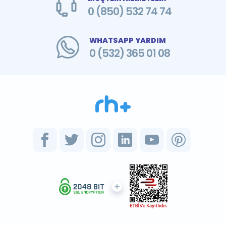
0 (850) 532 74 74
WHATSAPP YARDIM
0 (532) 365 01 08