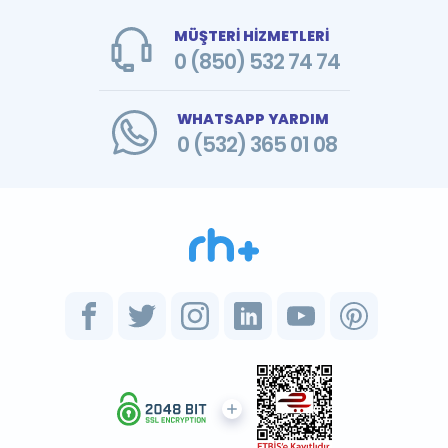
MÜŞTERİ HİZMETLERİ
0 (850) 532 74 74
WHATSAPP YARDIM
0 (532) 365 01 08