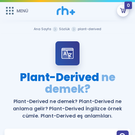
0
MENÜ
MENÜ
Üye Girişi
Ana Sayfa
Sözlük
plant-derived
Online Dersler
Sepetin Şu An Boş.
Çalışma Paketleri
Remzi Hoca ile seni sınava hazırlayacak onlarca eğitim seni
bekliyor!
Kitaplar ve Kaynaklar
GİRİŞ YAP
Plant-Derived
ne
Katılımcı Görüşleri
demek?
Şifremi Hatırlamıyorum
ÜYE DEĞİLİM
Faydalı Araçlar
Plant-Derived ne demek? Plant-Derived ne
anlama gelir? Plant-Derived İngilizce örnek
Ücretsiz Kaynaklar
Blog
İngilizce Gramer
cümle. Plant-Derived eş anlamlıları.
Hakkımızda
Kariyer
Sözlük
Soru & Cevap
İletişim