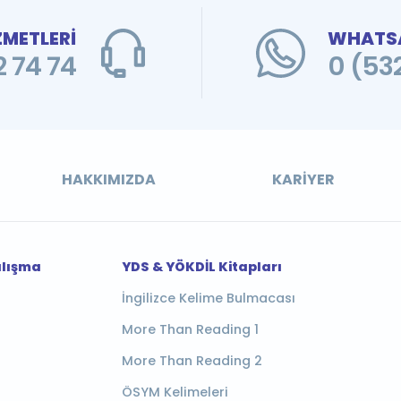
ZMETLERİ
WHATSA
 74 74
0 (53
HAKKIMIZDA
KARIYER
alışma
YDS & YÖKDİL Kitapları
İngilizce Kelime Bulmacası
More Than Reading 1
More Than Reading 2
ÖSYM Kelimeleri