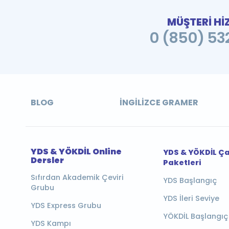
MÜŞTERİ Hİ
0 (850) 532
BLOG
İNGILIZCE GRAMER
YDS & YÖKDİL Online
YDS & YÖKDİL Ç
Dersler
Paketleri
Sıfırdan Akademik Çeviri
YDS Başlangıç
Grubu
YDS İleri Seviye
YDS Express Grubu
YÖKDİL Başlangıç
YDS Kampı