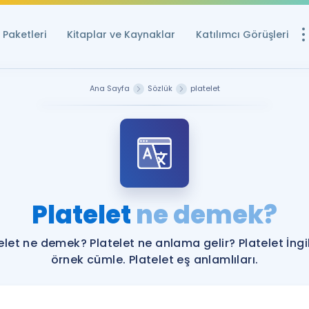
Paketleri
Kitaplar ve Kaynaklar
Katılımcı Görüşleri
Ücretsiz Kayna
Ana Sayfa
Sözlük
platelet
YDS ve YÖKDİL içi
Sözlük
İngilizce Sınavları
Puan Hesapla
Platelet
ne demek?
YDS ve YÖKDİL P
Remz
Rehberlik Aracı
elet ne demek? Platelet ne anlama gelir? Platelet İngi
YDS ve YÖKDİL'e H
örnek cümle. Platelet eş anlamlıları.
ÖSYM Sınav Ta
Tüm ÖSYM Sınavl