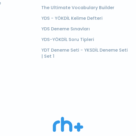
e
The Ultimate Vocabulary Builder
YDS - YÖKDİL Kelime Defteri
YDS Deneme Sınavları
YDS-YÖKDİL Soru Tipleri
YDT Deneme Seti - YKSDİL Deneme Seti
| Set 1