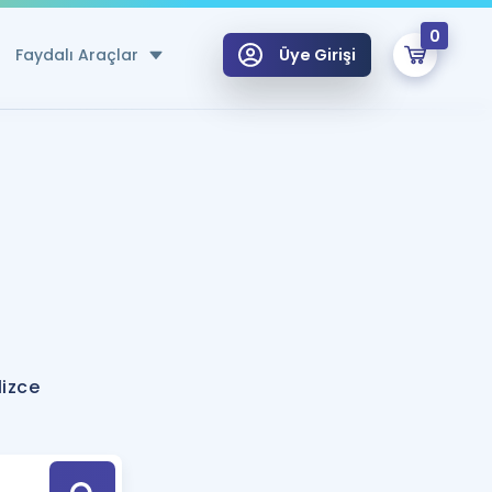
0
Faydalı Araçlar
Üye Girişi
klar
n Ücretsiz Kaynaklar
 için Özel Sözlük
Sepetin Şu An Boş.
ma
uan Hesaplama Aracı
i Hoca ile seni sınava hazırlayacak onlarca eğitim seni bekliyor!
Şifremi Hatırlamıyorum
GİRİŞ YAP
lizce
azırlananlar için Öneriler
kvimi
ÜYE DEĞİLİM
arı Tek Takvimde