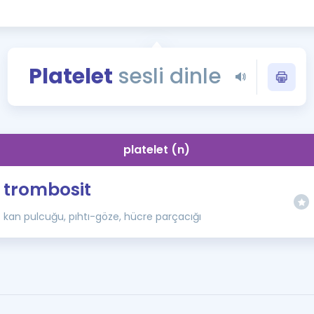
Kampanyalar
Eğitim ve Kitaplar
Blog
Platelet
sesli dinle
YDS - YÖKDİL Tüm S
İngilizce Gram
İngilizce Gramer
platelet (n)
trombosit
kan pulcuğu, pıhtı-göze, hücre parçacığı