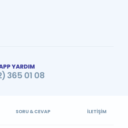
PP YARDIM
2) 365 01 08
SORU & CEVAP
İLETIŞIM