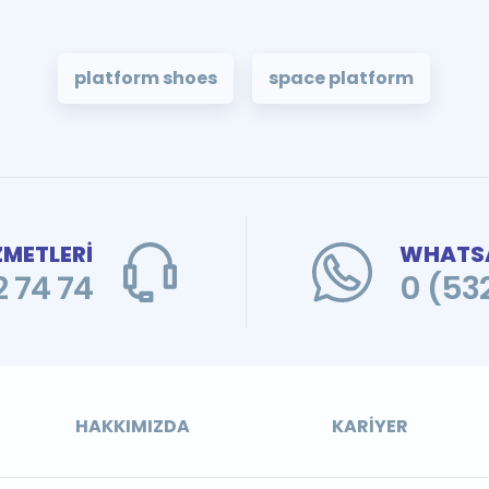
platform shoes
space platform
ZMETLERİ
WHATSA
 74 74
0 (53
HAKKIMIZDA
KARIYER