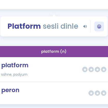
Kampanyalar
Eğitim ve Kitaplar
Blog
Platform
sesli dinle
YDS - YÖKDİL Tüm S
İngilizce Gram
İngilizce Gramer
platform (n)
platform
sahne, podyum
peron