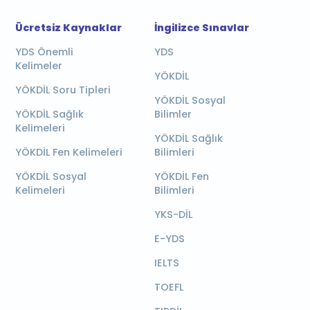
Ücretsiz Kaynaklar
İngilizce Sınavlar
YDS Önemli
YDS
Kelimeler
YÖKDİL
YÖKDİL Soru Tipleri
YÖKDİL Sosyal
YÖKDİL Sağlık
Bilimler
Kelimeleri
YÖKDİL Sağlık
YÖKDİL Fen Kelimeleri
Bilimleri
YÖKDİL Sosyal
YÖKDİL Fen
Kelimeleri
Bilimleri
YKS-DİL
E-YDS
IELTS
TOEFL