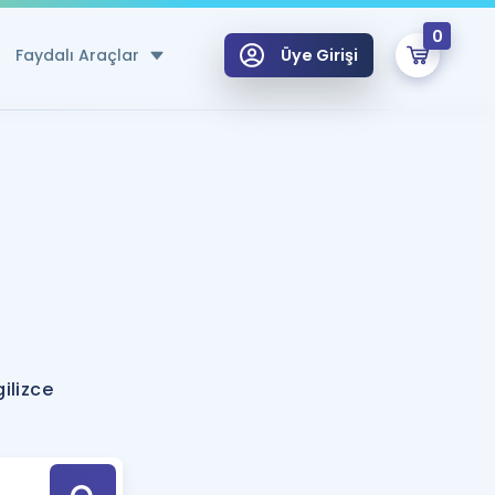
0
Faydalı Araçlar
Üye Girişi
klar
n Ücretsiz Kaynaklar
 için Özel Sözlük
Sepetin Şu An Boş.
ma
uan Hesaplama Aracı
i Hoca ile seni sınava hazırlayacak onlarca eğitim seni bekliyor!
Şifremi Hatırlamıyorum
GİRİŞ YAP
ilizce
azırlananlar için Öneriler
kvimi
ÜYE DEĞİLİM
arı Tek Takvimde