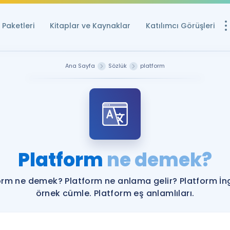
Paketleri
Kitaplar ve Kaynaklar
Katılımcı Görüşleri
Ücretsiz Kayna
Ana Sayfa
Sözlük
platform
YDS ve YÖKDİL içi
Sözlük
İngilizce Sınavları
Puan Hesapla
Platform
ne demek?
YDS ve YÖKDİL P
Remz
Rehberlik Aracı
orm ne demek? Platform ne anlama gelir? Platform İng
YDS ve YÖKDİL'e H
örnek cümle. Platform eş anlamlıları.
ÖSYM Sınav Ta
Tüm ÖSYM Sınavl