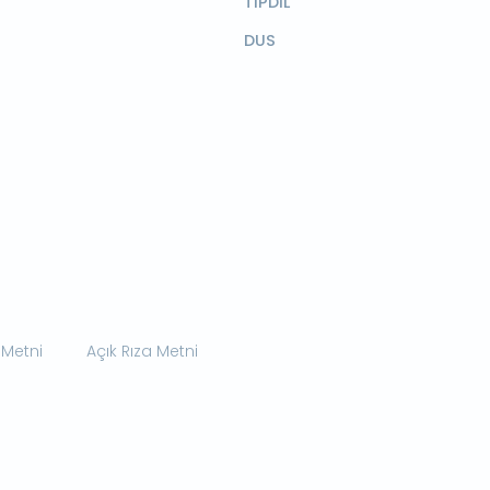
TIPDİL
DUS
 Metni
Açık Rıza Metni